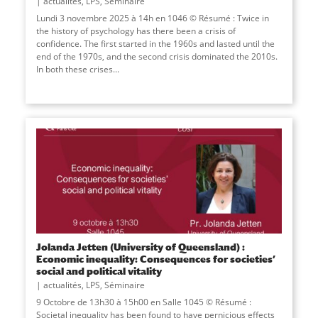
actualités
,
LPS
,
Séminaire
Lundi 3 novembre 2025 à 14h en 1046 © Résumé : Twice in
the history of psychology has there been a crisis of
confidence. The first started in the 1960s and lasted until the
end of the 1970s, and the second crisis dominated the 2010s.
In both these crises
...
Jolanda Jetten (University of Queensland) :
Economic inequality: Consequences for societies’
social and political vitality
actualités
,
LPS
,
Séminaire
9 Octobre de 13h30 à 15h00 en Salle 1045 © Résumé :
Societal inequality has been found to have pernicious effects