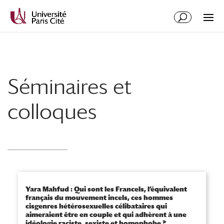
Aller
Aller
au
à
contenu
la
principal
navigation
Séminaires et
colloques
Yara Mahfud : Qui sont les Francels, l’équivalent
français du mouvement incels, ces hommes
cisgenres hétérosexuelles célibataires qui
aimeraient être en couple et qui adhèrent à une
idéologie raciste, sexiste et homophobe ?