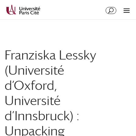
Aller
Aller
au
à
contenu
la
principal
navigation
Franziska Lessky
(Université
d’Oxford,
Université
d’Innsbruck) :
Unpacking