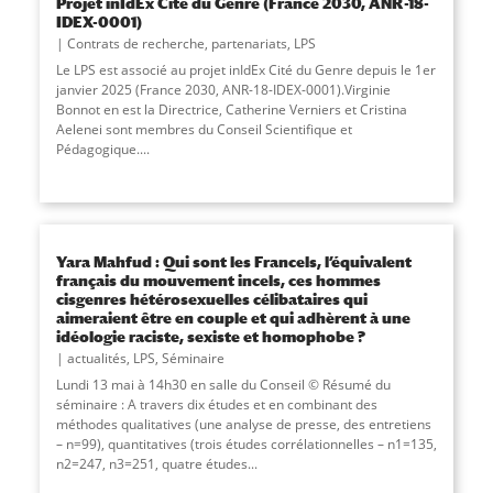
Projet inIdEx Cité du Genre (France 2030, ANR-18-
IDEX-0001)
Contrats de recherche, partenariats
,
LPS
Le LPS est associé au projet inIdEx Cité du Genre depuis le 1er
janvier 2025 (France 2030, ANR-18-IDEX-0001).Virginie
Bonnot en est la Directrice, Catherine Verniers et Cristina
Aelenei sont membres du Conseil Scientifique et
Pédagogique....
Yara Mahfud : Qui sont les Francels, l’équivalent
français du mouvement incels, ces hommes
cisgenres hétérosexuelles célibataires qui
aimeraient être en couple et qui adhèrent à une
idéologie raciste, sexiste et homophobe ?
actualités
,
LPS
,
Séminaire
Lundi 13 mai à 14h30 en salle du Conseil © Résumé du
séminaire : A travers dix études et en combinant des
méthodes qualitatives (une analyse de presse, des entretiens
– n=99), quantitatives (trois études corrélationnelles – n1=135,
n2=247, n3=251, quatre études...