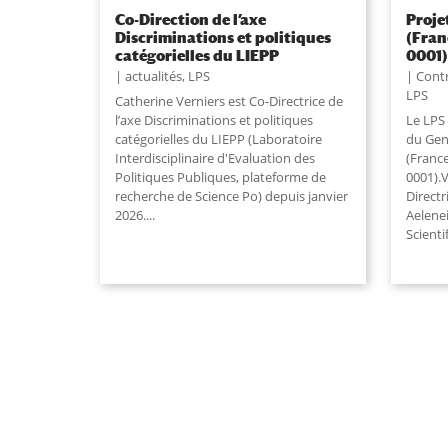
Co-Direction de l’axe
Proje
Discriminations et politiques
(Fran
catégorielles du LIEPP
0001
actualités
,
LPS
Contr
LPS
Catherine Verniers est Co-Directrice de
l’axe Discriminations et politiques
Le LPS 
catégorielles du LIEPP (Laboratoire
du Genr
Interdisciplinaire d'Evaluation des
(Franc
Politiques Publiques, plateforme de
0001).V
recherche de Science Po) depuis janvier
Directr
2026....
Aelene
Scienti