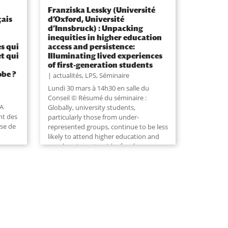
Franziska Lessky (Université
çais
d’Oxford, Université
d’Innsbruck) : Unpacking
inequities in higher education
es qui
access and persistence:
et qui
Illuminating lived experiences
of first-generation students
obe ?
actualités
,
LPS
,
Séminaire
Lundi 30 mars à 14h30 en salle du
Conseil © Résumé du séminaire :
 A
Globally, university students,
nt des
particularly those from under-
yse de
represented groups, continue to be less
likely to attend higher education and
are also at greater risk of early
7,
departure than their more...