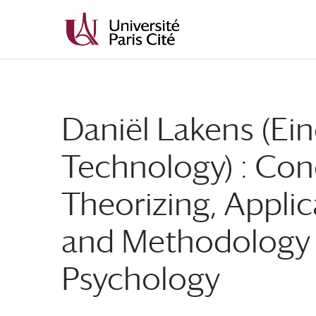
Aller
Aller
au
à
contenu
la
principal
navigation
Daniël Lakens (Ei
Technology) : Conc
Theorizing, Applica
and Methodology a
Psychology