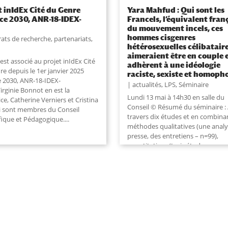
t inIdEx Cité du Genre
Yara Mahfud : Qui sont les
ce 2030, ANR-18-IDEX-
Francels, l’équivalent fran
)
du mouvement incels, ces
hommes cisgenres
ats de recherche, partenariats
,
hétérosexuelles célibatair
aimeraient être en couple 
est associé au projet inIdEx Cité
adhèrent à une idéologie
e depuis le 1er janvier 2025
raciste, sexiste et homoph
e 2030, ANR-18-IDEX-
actualités
,
LPS
,
Séminaire
irginie Bonnot en est la
Lundi 13 mai à 14h30 en salle du
ice, Catherine Verniers et Cristina
Conseil © Résumé du séminaire :
i sont membres du Conseil
travers dix études et en combina
fique et Pédagogique....
méthodes qualitatives (une anal
presse, des entretiens – n=99),
quantitatives (trois études
corrélationnelles – n1=135, n2=24
n3=251, quatre études...