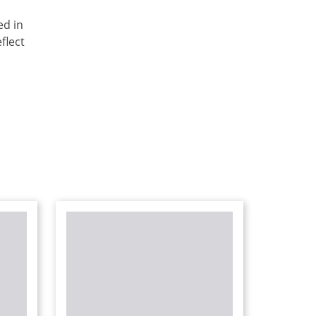
ed in
flect