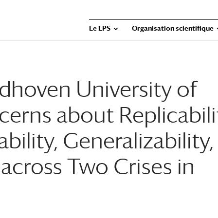
Le LPS
Organisation scientifique
ndhoven University of
erns about Replicabili
bility, Generalizability,
cross Two Crises in