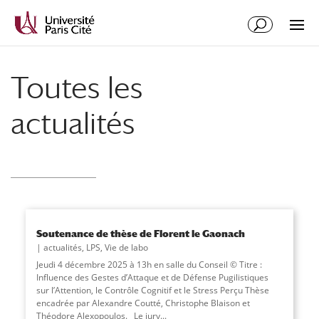
Aller
Aller
au
à
contenu
la
principal
navigation
Toutes les
actualités
Soutenance de thèse de Florent le Gaonach
actualités
,
LPS
,
Vie de labo
Jeudi 4 décembre 2025 à 13h en salle du Conseil © Titre :
Influence des Gestes d’Attaque et de Défense Pugilistiques
sur l’Attention, le Contrôle Cognitif et le Stress Perçu Thèse
encadrée par Alexandre Coutté, Christophe Blaison et
Théodore Alexopoulos. Le jury
...