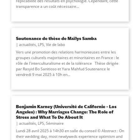
réplicabilité des résultats en psychologie. Cependant, cette
transparence a un coût nécessaire...
Soutenance de thèse de Maïlys Samba
actualités
,
LPS
,
Vie de labo
Vers une promotion des relations harmonieuses entre les
groupes culturels majoritaires et minoritaires en France : le
rôle de l'interculturalisme et de la tolérance Thèse dirigée
par Rasyid Bo Sanitioso et Yara Mahfud Soutenance le
vendredi 9 mai 2025 à 10h en...
Benjamin Karney (Université de Californie – Los
Angeles) : Why Marriages Change: The Role of
Stress and What To Do About It
actualités
,
LPS
,
Séminaire
Lundi 28 avril 2025 à 14h30 en salle du conseil © Abstract : On
their wedding day, most newlyweds experience optimism and