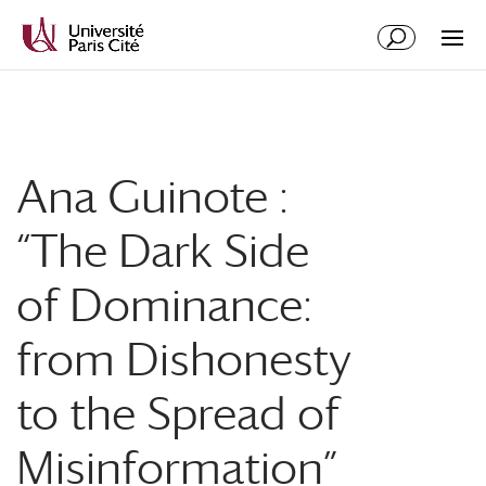
Aller
Aller
au
à
contenu
la
principal
navigation
Ana Guinote :
“The Dark Side
of Dominance:
from Dishonesty
to the Spread of
Misinformation”