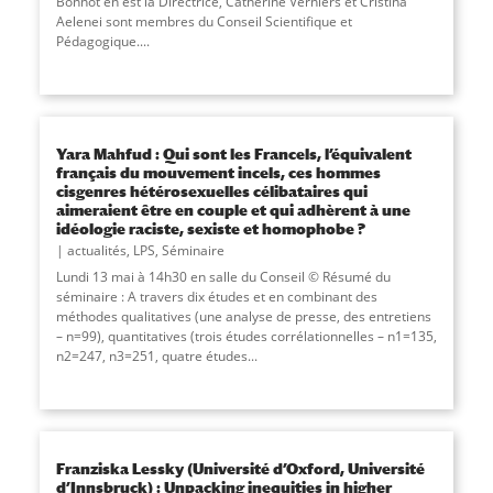
Bonnot en est la Directrice, Catherine Verniers et Cristina
Aelenei sont membres du Conseil Scientifique et
Pédagogique....
Yara Mahfud : Qui sont les Francels, l’équivalent
français du mouvement incels, ces hommes
cisgenres hétérosexuelles célibataires qui
aimeraient être en couple et qui adhèrent à une
idéologie raciste, sexiste et homophobe ?
actualités
,
LPS
,
Séminaire
Lundi 13 mai à 14h30 en salle du Conseil © Résumé du
séminaire : A travers dix études et en combinant des
méthodes qualitatives (une analyse de presse, des entretiens
– n=99), quantitatives (trois études corrélationnelles – n1=135,
n2=247, n3=251, quatre études...
Franziska Lessky (Université d’Oxford, Université
d’Innsbruck) : Unpacking inequities in higher