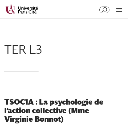
Aller
Aller
au
à
contenu
la
principal
navigation
TER L3
TSOC1A : La psychologie de
l’action collective (Mme
Virginie Bonnot)