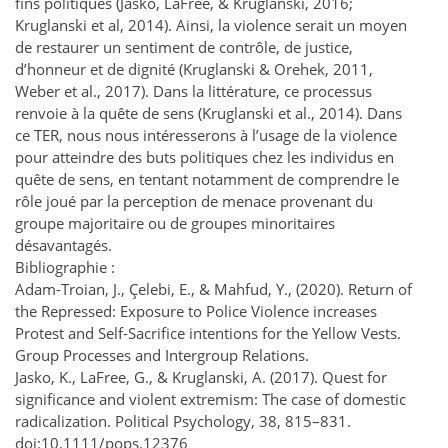
fins politiques (Jasko, LaFree, & Kruglanski, 2016;
Kruglanski et al, 2014). Ainsi, la violence serait un moyen
de restaurer un sentiment de contrôle, de justice,
d’honneur et de dignité (Kruglanski & Orehek, 2011,
Weber et al., 2017). Dans la littérature, ce processus
renvoie à la quête de sens (Kruglanski et al., 2014). Dans
ce TER, nous nous intéresserons à l’usage de la violence
pour atteindre des buts politiques chez les individus en
quête de sens, en tentant notamment de comprendre le
rôle joué par la perception de menace provenant du
groupe majoritaire ou de groupes minoritaires
désavantagés.
Bibliographie :
Adam-Troian, J., Çelebi, E., & Mahfud, Y., (2020). Return of
the Repressed: Exposure to Police Violence increases
Protest and Self-Sacrifice intentions for the Yellow Vests.
Group Processes and Intergroup Relations.
Jasko, K., LaFree, G., & Kruglanski, A. (2017). Quest for
significance and violent extremism: The case of domestic
radicalization. Political Psychology, 38, 815–831.
doi:10.1111/pops.12376