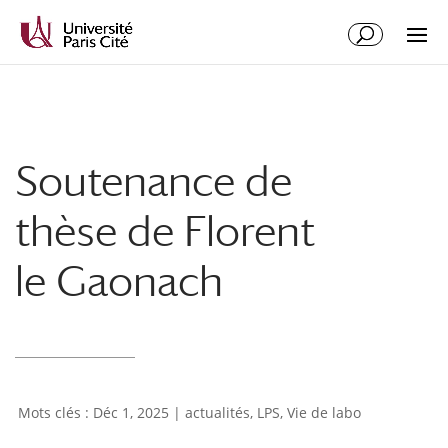
Aller
Aller
au
à
contenu
la
principal
navigation
Soutenance de
thèse de Florent
le Gaonach
Déc 1, 2025
|
actualités
,
LPS
,
Vie de labo