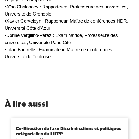
•Aïna
Chalabaev
:
Rapporteure, Professeure des universités,
Université de Grenoble
•Xavier
Corveleyn
: Rapporteur, Maître de conférences HDR,
Université Côte d’Azur
•Dorine
Vergilino-Perez : Examinatrice, Professeure des
universités, Université Paris Cité
•Lilian
Fautrelle
: Examinateur, Maître de conférences,
Université de Toulouse
À
lire aussi
Co-Direction de l’axe Discriminations et politiques
catégorielles du LIEPP