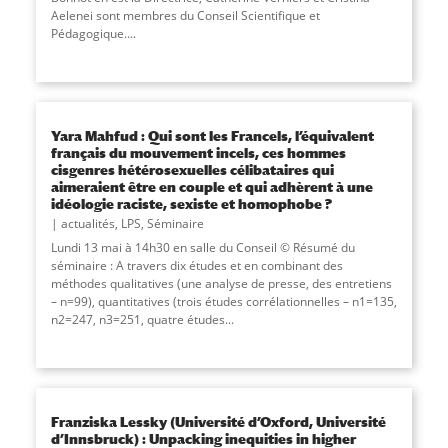
Aelenei sont membres du Conseil Scientifique et
Pédagogique....
Yara Mahfud : Qui sont les Francels, l’équivalent
français du mouvement incels, ces hommes
cisgenres hétérosexuelles célibataires qui
aimeraient être en couple et qui adhèrent à une
idéologie raciste, sexiste et homophobe ?
actualités
,
LPS
,
Séminaire
Lundi 13 mai à 14h30 en salle du Conseil © Résumé du
séminaire : A travers dix études et en combinant des
méthodes qualitatives (une analyse de presse, des entretiens
– n=99), quantitatives (trois études corrélationnelles – n1=135,
n2=247, n3=251, quatre études...
Franziska Lessky (Université d’Oxford, Université
d’Innsbruck) : Unpacking inequities in higher