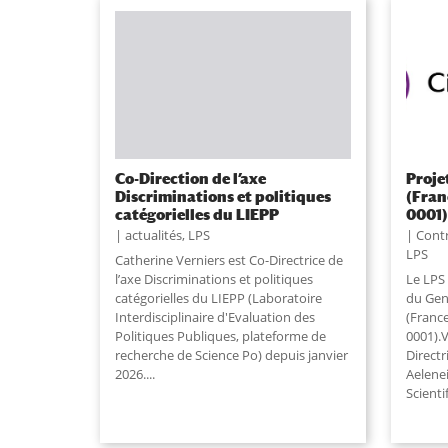
Co-Direction de l’axe
Proje
Discriminations et politiques
(Fran
catégorielles du LIEPP
0001
actualités
,
LPS
Contr
LPS
Catherine Verniers est Co-Directrice de
l’axe Discriminations et politiques
Le LPS 
catégorielles du LIEPP (Laboratoire
du Genr
Interdisciplinaire d'Evaluation des
(Franc
Politiques Publiques, plateforme de
0001).V
recherche de Science Po) depuis janvier
Directr
2026....
Aelene
Scienti