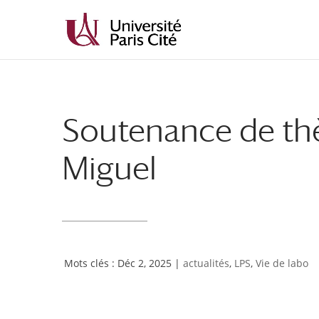
Aller
Aller
au
à
contenu
la
principal
navigation
Soutenance de thè
Miguel
Déc 2, 2025
|
actualités
,
LPS
,
Vie de labo