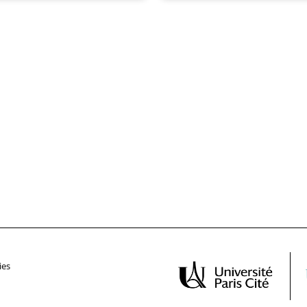
corrélationnelles – n1=135, n2=24
n3=251, quatre études...
ies