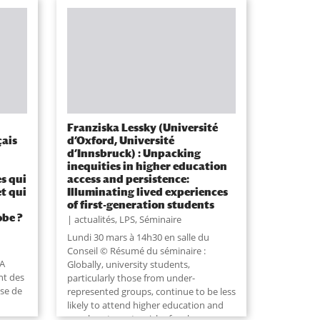
Franziska Lessky (Université
çais
d’Oxford, Université
d’Innsbruck) : Unpacking
inequities in higher education
es qui
access and persistence:
et qui
Illuminating lived experiences
of first-generation students
obe ?
actualités
,
LPS
,
Séminaire
Lundi 30 mars à 14h30 en salle du
Conseil © Résumé du séminaire :
 A
Globally, university students,
nt des
particularly those from under-
yse de
represented groups, continue to be less
likely to attend higher education and
are also at greater risk of early