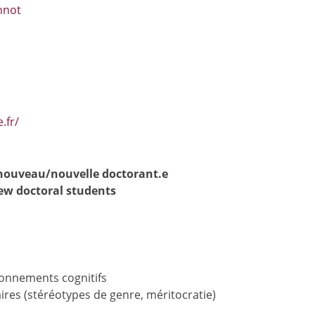
nnot
.fr/
 nouveau/nouvelle doctorant.e
new doctoral students
ionnements cognitifs
aires (stéréotypes de genre, méritocratie)