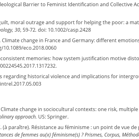
deological Barrier to Feminist Identification and Collective A
 guilt, moral outrage and support for helping the poor: a mat
hology,
30
, 59-72
.
doi: 10.1002/casp.2428
19). Climate change in France and Germany: different emotio
org/10.1089/eco.2018.0060
-consistent memories: how system justification motive distor
80/00224545.2017.1317232.
s regarding historical violence and implications for intergro
jintrel.2017.05.003
 Climate change in sociocultural contexts: one risk, multiple t
ciplinary approach.
US: Springer.
C. (à paraître). Résistance au féminisme : un point de vue de p
tances de femmes au(x) féminisme(s) ? Prismes, Corpus, Méthod