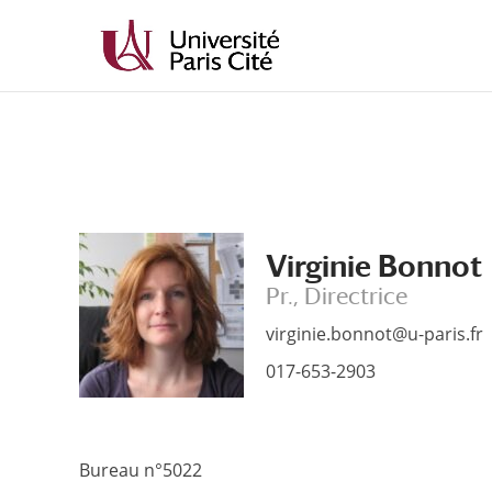
Aller
Aller
au
à
contenu
la
principal
navigation
Virginie Bonnot
Pr., Directrice
virginie.bonnot@u-paris.fr
017-653-2903
Bureau n°5022