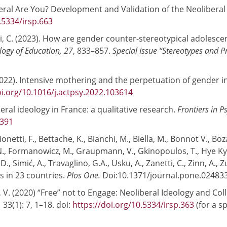
liberal Are You? Development and Validation of the Neolibera
.5334/irsp.663
i, C. (2023). How are gender counter-stereotypical adolesce
ology of Education, 27
, 833–857.
Special Issue “Stereotypes and Pr
(2022). Intensive mothering and the perpetuation of gender
oi.org/10.1016/j.actpsy.2022.103614
eral ideology in France: a qualitative research.
Frontiers in P
6391
 Lionetti, F., Bettache, K., Bianchi, M., Biella, M., Bonnot V., Bo
, N., Formanowicz, M., Graupmann, V., Gkinopoulos, T., Hye K
 D., Simić, A., Travaglino, G.A., Usku, A., Zanetti, C., Zinn, A.
s in 23 countries.
Plos One.
Doi:10.1371/journal.pone.02483
t, V. (2020) “Free” not to Engage: Neoliberal Ideology and Col
,
33(1): 7, 1–18. doi:
https://doi.org/10.5334/irsp.363
(for a s