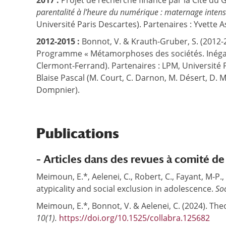
2017 :
Projet de recherche financé par la Cité du 
parentalité à l’heure du numérique : maternage intensi
Université Paris Descartes). Partenaires : Yvette 
2012-2015 :
Bonnot, V. & Krauth-Gruber, S. (2012-
Programme « Métamorphoses des sociétés. Inégalit
Clermont-Ferrand). Partenaires : LPM, Université 
Blaise Pascal (M. Court, C. Darnon, M. Désert, D. 
Dompnier).
Publications
– Articles dans des revues à comité de
Meimoun, E.*, Aelenei, C., Robert, C., Fayant, M-P.
atypicality and social exclusion in adolescence.
Soc
Meimoun, E.*, Bonnot, V. & Aelenei, C. (2024). The
10(1).
https://doi.org/10.1525/collabra.125682