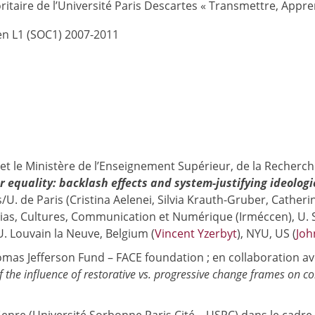
taire de l’Université Paris Descartes « Transmettre, Appre
en L1 (SOC1) 2007-2011
et le Ministère de l’Enseignement Supérieur, de la Recherche
 equality: backlash effects and system-justifying ideologi
s/U. de Paris (Cristina Aelenei, Silvia Krauth-Gruber, Cathe
dias, Cultures, Communication et Numérique (Irméccen), U. 
U. Louvain la Neuve, Belgium (
Vincent Yzerbyt
), NYU, US (
Joh
omas Jefferson Fund – FACE foundation ; en collaboration av
 the influence of restorative vs. progressive change frames on c