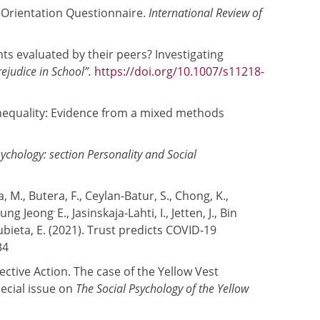
l Orientation Questionnaire.
International Review of
nts evaluated by their peers?
Investigating
ejudice in School”.
https://doi.org/10.1007/s11218-
 inequality: Evidence from a mixed methods
sychology: section Personality and Social
za, M., Butera, F., Ceylan-Batur, S., Chong, K.,
,
yung Jeong
E., Jasinskaja-Lahti, I., Jetten, J., Bin
, Zubieta, E. (2021). Trust predicts COVID-19
34
lective Action. The case of the Yellow Vest
pecial issue on
The Social Psychology of the Yellow