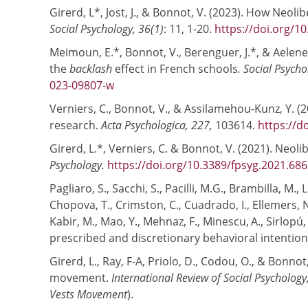
Girerd, L*, Jost, J., & Bonnot, V. (2023). How Neo
Social Psychology, 36(1)
:
11, 1-20.
https://doi.org/10
Meimoun, E.*, Bonnot, V., Berenguer, J.*, & Aelene
the
backlash
effect in French schools
. Social Psych
023-09807-w
Verniers, C., Bonnot, V., & Assilamehou-Kunz, Y. 
research.
Acta Psychologica, 227,
103614.
https://d
Girerd, L.*, Verniers, C. & Bonnot, V. (2021).
Neolib
Psychology.
https://doi.org/10.3389/fpsyg.2021.68
Pagliaro, S., Sacchi, S., Pacilli, M.G., Brambilla, M.,
Chopova, T., Crimston, C., Cuadrado, I., Ellemers
Kabir, M., Mao, Y., Mehnaz, F., Minescu,
A., Sirlopú,
prescribed and discretionary behavioral intention
Girerd, L., Ray, F-A, Priolo, D., Codou, O., & Bonno
movement.
International Review of Social Psychology
Vests Movement
).