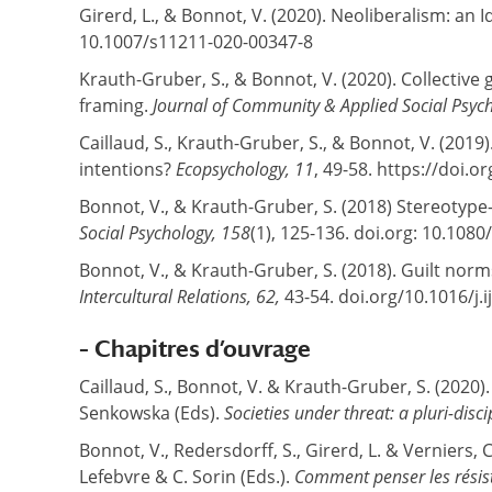
Girerd, L., & Bonnot, V. (2020). Neoliberalism: an I
10.1007/s11211-020-00347-8
Krauth-Gruber, S., & Bonnot, V. (2020). Collective
framing.
Journal of Community & Applied Social Psyc
Caillaud, S., Krauth-Gruber, S., & Bonnot, V. (20
intentions?
Ecopsychology, 11
, 49-58. https://doi.
Bonnot, V., & Krauth-Gruber, S. (2018) Stereotype
Social Psychology, 158
(1), 125-136. doi.org: 10.10
Bonnot, V., & Krauth-Gruber, S. (2018). Guilt norm
Intercultural Relations, 62,
43-54. doi.org/10.1016/j.i
– Chapitres d’ouvrage
Caillaud, S., Bonnot, V. & Krauth-Gruber, S. (2020).
Senkowska (Eds).
S
ocieties under threat: a pluri-dis
Bonnot, V., Redersdorff, S., Girerd, L. & Verniers, 
Lefebvre & C. Sorin (Eds.).
Comment penser les résis