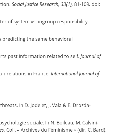
ction.
Social Justice Research, 33(1),
81-109
.
doi:
ter of system vs. ingroup responsibility
ns predicting the same behavioral
ts past information related to self.
Journal of
up relations in France.
International Journal of
hreats. In D. Jodelet, J. Vala & E. Drozda-
sychologie sociale. In N. Boileau, M. Calvini-
es.
Coll. « Archives du Féminisme » (dir. C. Bard).