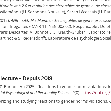
Genre (Université Sorbonne Paris Cité – USPC) dans le cadre 
f sur le web 2.0 et maintien des hiérarchies de genre et de classe
Assilaméhou (U. Sorbonne Nouvelle), Sarah Lécossais (U. Pari
2015).
ANR – GENIM « Maintien des inégalités de genre: processus
é – Inégalités » (ANR 11 INEG 002 02). Responsable : Delphi
Paris Descartes (V. Bonnot & S. Krauth-Gruber), Laboratoire 
Martinot & S. Redersdorff), Laboratoire de Psychologie Social
 lecture – Depuis 2018
, & Bonnot, V. (2025). Reactions to gender norm violations: i
ial Psychological and Personality Science. 0
(0).
https://doi.or
orizing and studying reactions to gender norms violations.
C