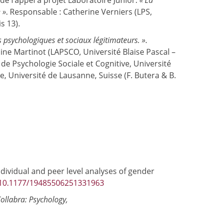
de l’appel à projet Laboratoire Junior.
« La
 »
. Responsable : Catherine Verniers (LPS,
s 13).
 psychologiques et sociaux légitimateurs. »
.
ne Martinot (LAPSCO, Université Blaise Pascal –
de Psychologie Sociale et Cognitive, Université
e, Université de Lausanne, Suisse (F. Butera & B.
ndividual and peer level analyses of gender
g/10.1177/19485506251331963
ollabra: Psychology,