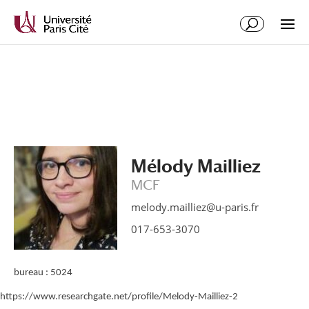
Aller
Aller
au
à
contenu
la
principal
navigation
Mélody Mailliez
MCF
melody.mailliez@u-paris.fr
017-653-3070
bureau : 5024
https://www.researchgate.net/profile/Melody-Mailliez-2