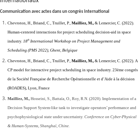
internationaux
Communication avec actes dans un congrès international
Chevroton, H., Briand, C., Truillet, P.,
Mailliez, M.,
& Lemercier, C. (2022).
Human-centered interactions for project scheduling decision-aid in space
th
industry.
18
International Workshop on Project Management and
Scheduling (PMS 2022), Ghent, Belgique
Chevroton, H., Briand, C., Truillet, P.,
Mailliez, M.,
& Lemercier, C. (2022).
A
CP model for interactive project scheduling in space industry.
23ème congrés
de la Société Française de Recherche Opérationnelle et d’Aide à la décision
(ROADES), Lyon, France
Mailliez, M.,
Hosseini, S., Battaïa, O., Roy, R.N. (2020).
Implementation of a
Decision Support System-like task to investigate operators’ performance and
psychophysiological state under uncertainty.
Conference on Cyber-Physical
& Human-Systems, Shanghaï, Chine.