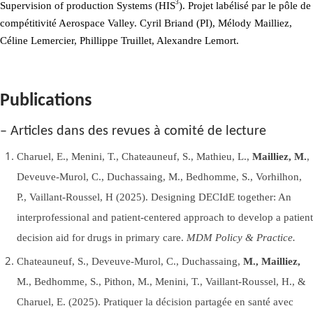
3
Supervision of production Systems
(HIS
)
. Projet labélisé par le pôle de
compétitivité Aerospace Valley.
Cyril Briand (PI), Mélody Mailliez,
Céline Lemercier, Phillippe Truillet, Alexandre Lemort.
Publications
– Articles dans des revues à comité de lecture
Charuel, E., Menini, T., Chateauneuf, S., Mathieu, L.,
Mailliez, M.
,
Deveuve-Murol, C., Duchassaing, M., Bedhomme, S., Vorhilhon,
P., Vaillant-Roussel, H (2025). Designing DECIdE together: An
interprofessional and patient-centered approach to develop a patient
decision aid for drugs in primary care.
MDM Policy & Practice.
Chateauneuf, S., Deveuve-Murol, C., Duchassaing,
M., Mailliez,
M., Bedhomme, S., Pithon, M., Menini, T., Vaillant-Roussel, H., &
Charuel, E. (2025). Pratiquer la décision partagée en santé avec