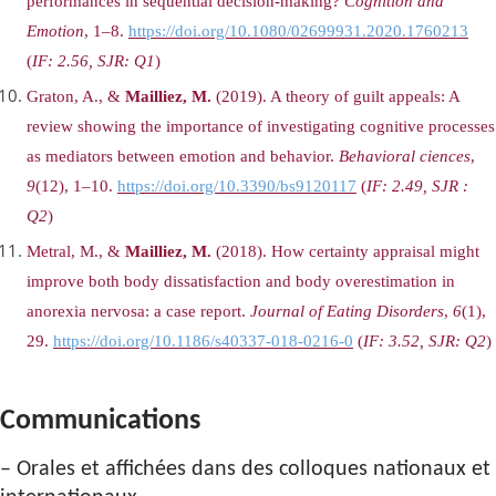
performances in sequential decision-making?
Cognition and
Emotion
, 1–8.
https://doi.org/10.1080/02699931.2020.1760213
(
IF:
2.56, SJR: Q1
)
Graton, A., &
Mailliez, M.
(2019). A theory of guilt appeals: A
review showing the importance of investigating cognitive processes
as mediators between emotion and behavior.
Behavioral ciences
,
9
(12), 1–10.
https://doi.org/10.3390/bs9120117
(
IF: 2.49, SJR :
Q2
)
Metral, M., &
Mailliez, M.
(2018). How certainty appraisal might
improve both body dissatisfaction and body overestimation in
anorexia nervosa: a case report.
Journal of Eating Disorders
,
6
(1),
29.
https://doi.org/10.1186/s40337-018-0216-0
(
IF:
3.52, SJR: Q2
)
Communications
– Orales et affichées dans des colloques nationaux et