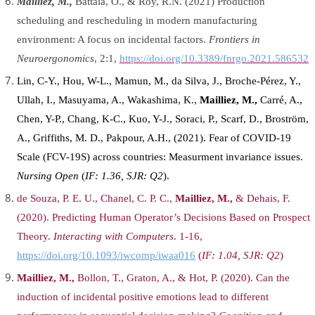
Mailliez, M.,
Battaïa, O., & Roy, R.N. (2021) Production
scheduling and rescheduling in modern manufacturing
environment: A focus on incidental factors.
Frontiers in
Neuroergonomics
, 2:1,
https://
doi.org/10.3389/fnrgo.2021.586532
Lin, C-Y., Hou, W-L., Mamun, M., da Silva, J., Broche-Pérez, Y.,
Ullah, I., Masuyama, A., Wakashima, K.,
Mailliez, M.,
Carré, A.
,
Chen, Y-P., Chang, K-C., Kuo, Y-J., Soraci, P., Scarf, D., Broström,
A., Griffiths, M. D., Pakpour, A.H., (
2021
). Fear of COVID-19
Scale (FCV-19S) across countries: Measurment invariance issues.
Nursing Open
(
IF:
1.36, SJR: Q2
).
de Souza, P. E. U., Chanel, C. P. C.,
Mailliez, M.,
& Dehais, F.
(2020). Predicting Human Operator’s Decisions Based on Prospect
Theory.
Interacting with Computers
. 1-16,
https://doi.org/10.1093/iwcomp/iwaa016
(
IF:
1.04, SJR: Q2
)
Mailliez, M.,
Bollon, T., Graton, A., & Hot, P. (2020). Can the
induction of incidental positive emotions lead to different