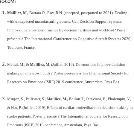
(C-COM)
Mailliez, M.,
Battaïa O., Roy, R.N. (accepted
, postponed to 2021). Dealing
with unexpected manufacturing events: Can Decision Support Systems
Improve operators’ performance by decreasing stress and workload? Poster
présenté à The International Conference on Cognitive Aircraft Systems 2020,
Toulouse, France.
Metral, M., &
Mailliez, M.
(Juillet, 2019).
Do emotions improve decision
making on one’s own body? Poster péesenté à The International Society for
Research on Emotions (ISRE) 2019 conference, Amsterdam, Pays-Bas.
Minjoz, S., Pellissier, S.,
Mailliez, M.,
Bollon T., Ottaviani, E., Phalempin, V.,
& Hot, P. (Juillet, 2019).
Effects of cardiac biofeedback on decision making in
stroke patients. Poster présenté à The International Society for Research on
Emotions (ISRE) 2019 conference, Amsterdam, Pays-Bas.