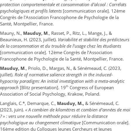
protection comportementale et consommation d’alcool : Corrélats
psychologiques et profils latents
[communication orale]. 12ème
Congrès de l’Association Francophone de Psychologie de la
Santé, Montpellier, France.
Mauny, N.,
Mauduy, M
., Rasset, P., Ritz, L., Mange, J., &
Beaunieux, H. (2023, juillet).
Variabilité et stabilité des prédicteurs
de la consommation et du trouble de l’usage chez les étudiants
[communication orale]. 12ème Congrès de l’Association
Francophone de Psychologie de la Santé, Montpellier, France.
Mauduy, M
., Priolo, D., Margas, N., & Sénémeaud, C. (2023,
juillet).
Role of normative salience strength in the induced-
hypocrisy paradigm: An initial investigation with a meta-analytic
th
approach
[Blitz presentation]. 19
Congress of European
Association of Social Psychology, Krakow, Poland.
Langlais, C.*, Demarque, C.,
Mauduy, M.,
& Sénémeaud, C.
(2023, juin).
« A combien de kilomètres et combien d’années de moi
? » : vers une nouvelle méthode pour réduire la distance
psychologique au changement climatique
[Communication orale].
16ème edition du Colloques Jeunes Cercheurs et Jeunes