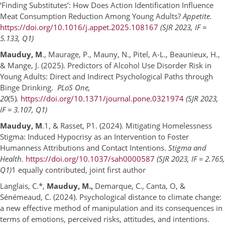
‘Finding Substitutes’: How Does Action Identification Influence
Meat Consumption Reduction Among Young Adults?
Appetite.
https://doi.org/10.1016/j.appet.2025.108167
(SJR 2023, IF =
5.133, Q1)
Mauduy, M
., Maurage, P., Mauny, N., Pitel, A-L., Beaunieux, H.,
& Mange, J. (2025). Predictors of Alcohol Use Disorder Risk in
Young Adults: Direct and Indirect Psychological Paths through
Binge Drinking.
PLoS One,
20
(5)
.
https://doi.org/10.1371/journal.pone.0321974
(SJR 2023,
IF = 3.107, Q1)
Mauduy, M
.1, & Rasset, P1. (2024). Mitigating Homelessness
Stigma: Induced Hypocrisy as an Intervention to Foster
Humanness Attributions and Contact Intentions.
Stigma and
Health.
https://doi.org/10.1037/sah0000587
(SJR 2023, IF = 2.765,
Q1)
1 equally contributed, joint first author
Langlais, C.*,
Mauduy, M.,
Demarque, C., Canta, O, &
Sénémeaud, C. (2024). Psychological distance to climate change:
a new effective method of manipulation and its consequences in
terms of emotions, perceived risks, attitudes, and intentions.