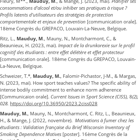
Fleury, M**.,
Mauduy, M
., & Mange, J. (2023, mai).
Planifier ses
consommations d’alcool et/ou inhiber ses pratiques à risque ?
Profils latents d’utilisateurs des stratégies de protection
comportementale et enjeux de prevention
[communication orale].
18ème Congrès du GREPACO, Louvain-La-Neuve, Belgique.
Ritz, L.,
Mauduy, M
., Mauny, N., Montcharmont, C., &
Beaunieux, H. (2023, mai).
Impact de la drunkorexie sur le profil
cognitif des étudiants : entre effet délétère et effet protecteur
[communication orale]. 18ème Congrès du GREPACO, Louvain-
La-Neuve, Belgique.
Schweizer, T.*,
Mauduy, M.
, Falomir-Pichastor, J-M., & Margas,
N. (2023, mai). How sport teaches values? The specific ability of
intense bodily commitment to enhance norm adherence
[Communicaion orale].
Current Issues in Sport Science (CISS),
8
(2),
028.
https://doi.org/10.36950/2023.2ciss028
Mauduy, M.
, Mauny, N., Montcharmont, C. Ritz, L., Beaunieux,
H., & Mange, J. (2022, novembre).
Motivations à fumer chez les
étudiants :
Validation française du Brief Wisconsin Inventory of
Smoking Dependence Motives
[poster]. 16ème Congrès de la