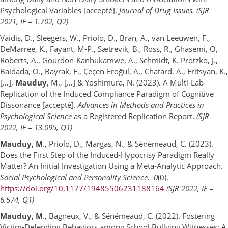
Psychological Variables [accepté].
Journal of Drug Issues.
(SJR
2021, IF = 1.702, Q2)
Vaidis, D., Sleegers, W., Priolo, D., Bran, A., van Leeuwen, F.,
DeMarree, K., Fayant, M-P., Sætrevik, B., Ross, R., Ghasemi, O,
Roberts, A., Gourdon-Kanhukamwe, A., Schmidt, K. Protzko, J.,
Baidada, O., Bayrak, F., Çeçen-Eroğul, A., Chatard, A., Eritsyan, K.,
[…],
Mauduy
, M., […] & Yoshimura, N. (2023). A Multi-Lab
Replication of the Induced Compliance Paradigm of Cognitive
Dissonance [accepté].
Advances in Methods and Practices in
Psychological Science
as a Registered Replication Report.
(SJR
2022, IF = 13.095, Q1)
Mauduy, M
., Priolo, D., Margas, N., & Sénémeaud, C. (2023).
Does the First Step of the Induced-Hypocrisy Paradigm Really
Matter? An Initial Investigation Using a Meta-Analytic Approach.
Social Psychological and Personality Science.
0
(0).
https://doi.org/10.1177/19485506231188164
(SJR 2022, IF =
6.574, Q1)
Mauduy, M
., Bagneux, V., & Sénémeaud, C. (2022). Fostering
Victim-Defending Behaviors among School Bullying Witnesses: A