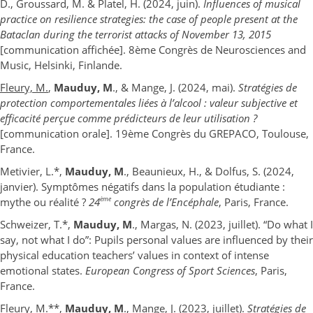
D., Groussard, M. & Platel, H. (2024, juin).
Influences of musical
practice on resilience strategies: the case of people present at the
Bataclan during the terrorist attacks of November 13, 2015
[communication affichée]. 8ème Congrès de Neurosciences and
Music, Helsinki, Finlande.
Fleury, M.
,
Mauduy, M
., & Mange, J. (2024, mai).
Stratégies de
protection comportementales liées à l’alcool : valeur subjective et
efficacité perçue comme prédicteurs de leur utilisation ?
[communication orale]. 19ème Congrès du GREPACO, Toulouse,
France.
Metivier, L.*,
Mauduy, M
., Beaunieux, H., & Dolfus, S. (2024,
janvier). Symptômes négatifs dans la population étudiante :
ème
mythe ou réalité ?
24
congrès de l’Encéphale
, Paris, France.
Schweizer, T.*,
Mauduy, M
., Margas, N. (2023, juillet). “Do what I
say, not what I do”: Pupils personal values are influenced by their
physical education teachers’ values in context of intense
emotional states.
European Congress of Sport Sciences
, Paris,
France.
Fleury, M.**,
Mauduy, M
., Mange, J. (2023, juillet).
Stratégies de