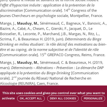
l’effet d’hypocrisie induite : application à la prévention de la
th
discrimination
[Communication orale]. 14
Congress of the
Jeunes Chercheurs en psychologie sociale, Montpellier, France.
Mange, J.,
Mauduy, M.
, Sénémeaud, C., Bagneux, V., Banovic, A.,
Bazire, A., Cabé, A., Cheam, C., Gierski, F., Jacquet, D., Le
Boisselier, R., Leconte, P., Marchand, J.B., Margas, N., Ritz, L.,
Scrima, F., & Beaunieux H. (2019, juin).
Déterminants du Binge
Drinking en milieu étudiant : le rôle décisif des motivations au bien-
être et au coping, de la norme subjective et de l’identité de rôle
th
[Communication orale]. 15
GREPACO Congress, Reims, France.
Mange, J.,
Mauduy, M.
, Sénémeaud, C. & Beaunieux, H. (2019,
mars).
Déterminants – Altérations – Prévention : La démarche DAP
appliquée à la prévention du Binge-Drinking
[Communication
nd
orale]. 2
journée du REseaU NatIonal de Recherche en
Alcoologie (REUNIRA), Caen, France.
This site uses cookies and gives you control over what you want to
activate
OK, ACCEPT ALL
DENY ALL COOKIES
PERSONALIZE
– Séminaires et conférences invitées