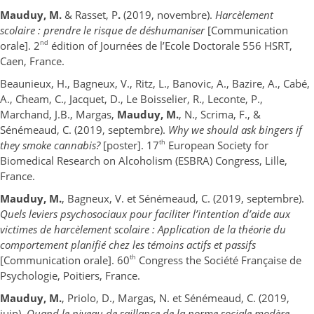
Mauduy, M.
& Rasset, P
.
(2019, novembre).
Harcèlement
scolaire : prendre le risque de déshumaniser
[Communication
nd
orale]. 2
édition of Journées de l’Ecole Doctorale 556 HSRT,
Caen, France.
Beaunieux, H., Bagneux, V., Ritz, L., Banovic, A., Bazire, A., Cabé,
A., Cheam, C., Jacquet, D., Le Boisselier, R., Leconte, P.,
Marchand, J.B., Margas,
Mauduy, M.
, N., Scrima, F., &
Sénémeaud, C. (2019, septembre).
Why we should ask bingers if
th
they smoke cannabis?
[poster]. 17
European Society for
Biomedical Research on Alcoholism (ESBRA) Congress, Lille,
France.
Mauduy, M.
, Bagneux, V. et Sénémeaud, C. (2019, septembre).
Quels leviers psychosociaux pour faciliter l’intention d’aide aux
victimes de harcèlement scolaire : Application de la théorie du
comportement planifié chez les témoins actifs et passifs
th
[Communication orale]. 60
Congress the Société Française de
Psychologie, Poitiers, France.
Mauduy, M.
, Priolo, D., Margas, N. et Sénémeaud, C. (2019,
juin).
Quand le niveau de saillance de la norme sociale modère