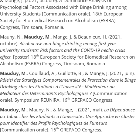
& Mange, J. (2021, octobre). A Dominance Analysis on
Psychological Factors Associated with Binge Drinking among
University Students [Communication orale]. 18th European
Society for Biomedical Research on Alcoholism (ESBRA)
Congress, Timisoara, Romania.
Mauny, N.,
Mauduy, M
., Mange, J. & Beaunieux, H. (2021,
octobre).
Alcohol use and binge drinking among first-year
university students: Risk factors and the COVID-19 health crisis
th
effect.
[poster] 18
European Society for Biomedical Research on
Alcoholism (ESBRA) Congress, Timisoara, Romania.
Mauduy, M
., Couillaud, A., Guillotte, B., & Mange, J. (2021, juin).
Rôle(s) des Stratégies Comportementales de Protection dans le Binge
Drinking chez les Etudiants à l’Université : Modérateur ou
Médiateur des Déterminants Psychologiques ?
[Communication
th
orale]. Symposium REUNIRA, 16
GREPACO Congress.
Mauduy, M
., Mauny, N., & Mange, J. (2021, mai).
La Dépendance
au Tabac chez les Etudiants à l’Université : Une Approche en Cluster
pour Identifier des Profils Psychologiques de Fumeurs
th
[Communication orale]. 16
GREPACO Congress.