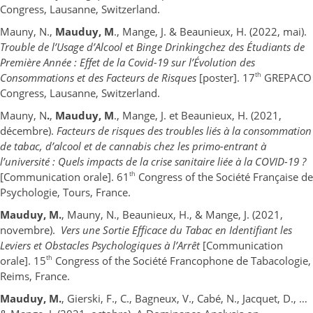
Congress, Lausanne, Switzerland.
Mauny, N.,
Mauduy, M
., Mange, J. & Beaunieux, H. (2022, mai).
Trouble de l’Usage d’Alcool et Binge Drinkingchez des Étudiants de
Première Année : Effet de la Covid-19 sur l’Évolution des
th
Consommations et des Facteurs de Risques
[poster]. 17
GREPACO
Congress, Lausanne, Switzerland.
Mauny, N
.
,
Mauduy, M
., Mange, J. et Beaunieux, H. (2021,
décembre).
Facteurs de risques des troubles liés à la consommation
de tabac, d’alcool et de cannabis chez les primo-entrant à
l’université : Quels impacts de la crise sanitaire liée à la COVID-19 ?
th
[Communication orale]. 61
Congress of the Société Française de
Psychologie, Tours, France.
Mauduy, M.
, Mauny, N., Beaunieux, H., & Mange, J. (2021,
novembre).
Vers une Sortie Efficace du Tabac en Identifiant les
Leviers et Obstacles Psychologiques à l’Arrêt
[Communication
th
orale]. 15
Congress of the Société Francophone de Tabacologie,
Reims, France.
Mauduy, M.
, Gierski, F., C., Bagneux, V., Cabé, N., Jacquet, D., …