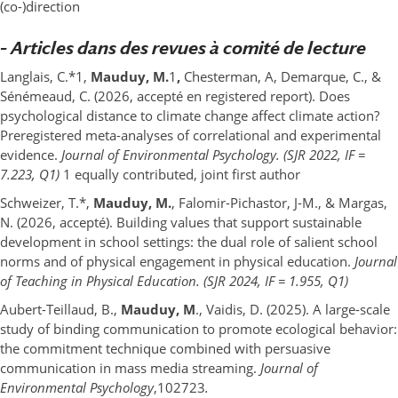
(co-)direction
– Articles dans des revues à comité de lecture
Langlais, C.*1,
Mauduy, M.
1
,
Chesterman, A, Demarque, C., &
Sénémeaud, C. (2026, accepté en registered report). Does
psychological distance to climate change affect climate action?
Preregistered meta-analyses of correlational and experimental
evidence.
Journal of Environmental Psychology.
(SJR 2022, IF =
7.223, Q1)
1 equally contributed, joint first author
Schweizer, T.*,
Mauduy, M.
, Falomir-Pichastor, J-M., & Margas,
N. (2026, accepté). Building values that support sustainable
development in school settings: the dual role of salient school
norms and of physical engagement in physical education.
Journal
of Teaching in Physical Education.
(SJR 2024, IF = 1.955, Q1)
Aubert-Teillaud, B.,
Mauduy, M
., Vaidis, D. (2025). A large-scale
study of binding communication to promote ecological behavior:
the commitment technique combined with persuasive
communication in mass media streaming.
Journal of
Environmental Psychology
,102723
.