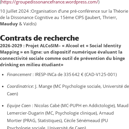
(
https://groupedissonancefrance.wordpress.com/
)
10 Juillet 2024
:
Organisation d’une pré-conférence sur la Théorie
de la Dissonance Cognitive au 15ème CIPS (Jaubert, Thrierr,
Mauduy
& Vaidis)
Contrats de recherche
2026-2029 : Projet ALCoSIM– « Alcool et « Social Identity
Mapping » en ligne: un dispositif numérique évaluant la
connectivité sociale comme outil de prévention du binge
drinking en milieu étudiant»
Financement
: IRESP-INCa de 335 642 € (CAD-V125-001)
Coordinatrice
: J. Mange (MC Psychologie sociale, Université de
Caen)
Equipe Caen
: Nicolas Cabé (MC-PUPH en Addictologie), Maud
Lemercier-Dugarin (MC, Psychologie clinique), Arnaud
Mortier (PRAG, Statistiques), Cécile Sénémeaud (PU
Psychologie sociale, Université de Caen)