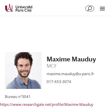
Aller
Aller
au
à
contenu
la
principal
navigation
Maxime Mauduy
MCF
maxime.mauduy@u-paris.fr
017-653-3074
Bureau n°3041
https://www.researchgate.net/profile/Maxime-Mauduy