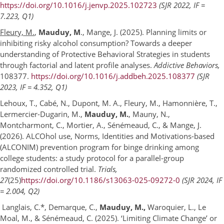
https://doi.org/10.1016/j.jenvp.2025.102723
(SJR 2022, IF =
7.223, Q1)
Fleury, M.
,
Mauduy, M
., Mange, J. (2025). Planning limits or
inhibiting risky alcohol consumption? Towards a deeper
understanding of Protective Behavioral Strategies in students
through factorial and latent profile analyses.
Addictive Behaviors,
108377.
https://doi.org/10.1016/j.addbeh.2025.108377
(SJR
2023, IF = 4.352, Q1)
Lehoux, T., Cabé, N., Dupont, M. A., Fleury, M., Hamonnière, T.,
Lermercier-Dugarin, M.,
Mauduy, M.
, Mauny, N.,
Montcharmont, C., Mortier, A., Sénémeaud, C., & Mange, J.
(2026). ALCOhol use, Norms, Identities and Motivations-based
(ALCONIM) prevention program for binge drinking among
college students: a study protocol for a parallel-group
randomized controlled trial.
Trials,
27
(25)
https://doi.org/10.1186/s13063-025-09272-0
(SJR 2024, IF
= 2.004, Q2)
Langlais, C.*, Demarque, C.,
Mauduy, M.,
Waroquier, L., Le
Moal, M., & Sénémeaud, C. (2025). ‘Limiting Climate Change’ or