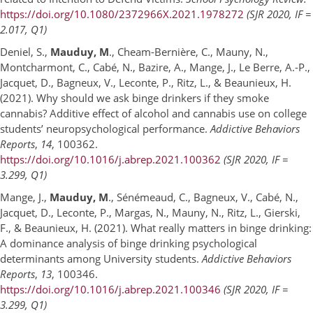
https://doi.org/10.1080/2372966X.2021.1978272
(
SJR 2020, IF =
2.017, Q1)
Deniel, S.,
Mauduy, M
., Cheam-Bernière, C., Mauny, N.,
Montcharmont, C., Cabé, N., Bazire, A., Mange, J., Le Berre, A.-P.,
Jacquet, D., Bagneux, V., Leconte, P., Ritz, L., & Beaunieux, H.
(2021). Why should we ask binge drinkers if they smoke
cannabis? Additive effect of alcohol and cannabis use on college
students’ neuropsychological performance.
Addictive Behaviors
Reports
,
14
, 100362.
https://doi.org/10.1016/j.abrep.2021.100362
(SJR 2020, IF =
3.299, Q1)
Mange, J.,
Mauduy, M
., Sénémeaud, C., Bagneux, V., Cabé, N.,
Jacquet, D., Leconte, P., Margas, N., Mauny, N., Ritz, L., Gierski,
F., & Beaunieux, H. (2021). What really matters in binge drinking:
A dominance analysis of binge drinking psychological
determinants among University students.
Addictive Behaviors
Reports
,
13
, 100346.
https://doi.org/10.1016/j.abrep.2021.100346
(SJR 2020, IF =
3.299, Q1)