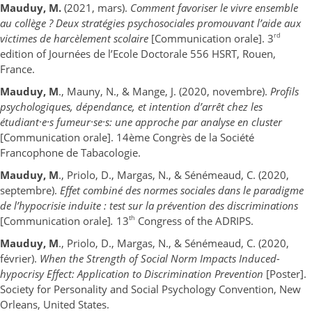
Mauduy, M.
(2021, mars).
Comment favoriser le vivre ensemble
au collège ? Deux stratégies psychosociales promouvant l’aide aux
rd
victimes de harcèlement scolaire
[Communication orale]. 3
edition of Journées de l’Ecole Doctorale 556 HSRT, Rouen,
France.
Mauduy, M
., Mauny, N., & Mange, J. (2020, novembre).
Profils
psychologiques, dépendance, et intention d’arrêt chez les
étudiant·e·s fumeur·se·s: une approche par analyse en cluster
[Communication orale]. 14ème Congrès de la Société
Francophone de Tabacologie.
Mauduy, M
., Priolo, D., Margas, N., & Sénémeaud, C. (2020,
septembre).
Effet combiné des normes sociales dans le paradigme
de l’hypocrisie induite : test sur la prévention des discriminations
th
[Communication orale]
.
13
Congress of the ADRIPS.
Mauduy, M
., Priolo, D., Margas, N., & Sénémeaud, C. (2020,
février).
When the Strength of Social Norm Impacts Induced-
hypocrisy Effect: Application to Discrimination Prevention
[Poster].
Society for Personality and Social Psychology Convention, New
Orleans, United States.