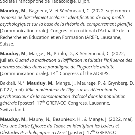
Société Francophone de Tabacologie, Dijon.
Mauduy, M.
, Bagneux, V. et Sénémeaud, C. (2022, septembre).
Témoins de harcèlement scolaire : Identification de cinq profils
psychologiques sur la base de la théorie du comportement planifié
[Communication orale]. Congrès international d’Actualité de la
Recherche en Education et en Formation (AREF), Lausanne,
Suisse.
Mauduy, M
., Margas, N., Priolo, D., & Sénémeaud, C. (2022,
juillet).
Quand la motivation à l’affiliation médiatise l’influence des
normes sociales dans le paradigme de l’hypocrisie induite
th
[Communication orale]
.
14
Congress of the ADRIPS.
Bakkali, N.*,
Mauduy, M
., Mange, J., Maurage, P. & Grynberg, D.
(2022, mai).
Rôle modérateur de l’âge sur les déterminants
psychosociaux de la consommation d’alcool dans la population
th
générale
[poster]. 17
GREPACO Congress, Lausanne,
Switzerland.
Mauduy, M.
, Mauny, N., Beaunieux, H., & Mange, J. (2022, mai).
Vers une Sortie Efficace du Tabac en Identifiant les Leviers et
th
Obstacles Psychologiques à l’Arrêt
[poster]. 17
GREPACO