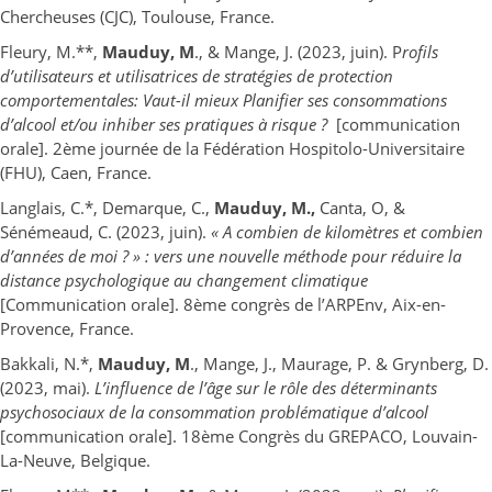
Chercheuses (CJC), Toulouse, France.
Fleury, M.**,
Mauduy, M
., & Mange, J. (2023, juin). P
rofils
d’utilisateurs et utilisatrices de stratégies de protection
comportementales: Vaut-il mieux Planifier ses consommations
d’alcool et/ou inhiber ses pratiques à risque ?
[communication
orale]. 2ème journée de la Fédération Hospitolo-Universitaire
(FHU), Caen, France.
Langlais, C.*, Demarque, C.,
Mauduy, M.,
Canta, O, &
Sénémeaud, C. (2023, juin).
« A combien de kilomètres et combien
d’années de moi ? » : vers une nouvelle méthode pour réduire la
distance psychologique au changement climatique
[Communication orale]. 8ème congrès de l’ARPEnv, Aix-en-
Provence, France.
Bakkali, N.*,
Mauduy, M
., Mange, J., Maurage, P. & Grynberg, D.
(2023, mai).
L’influence de l’âge sur le rôle des déterminants
psychosociaux de la consommation problématique d’alcool
[communication orale]. 18ème Congrès du GREPACO, Louvain-
La-Neuve, Belgique.