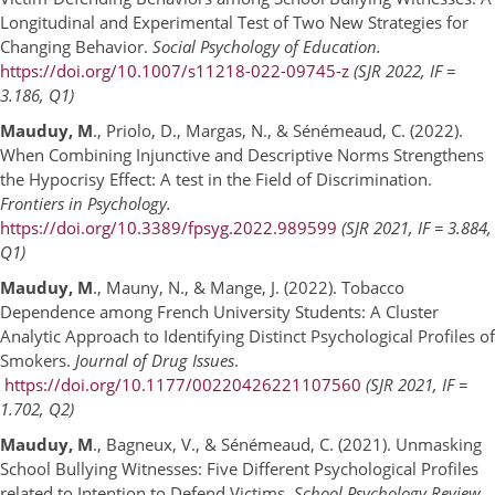
Longitudinal and Experimental Test of Two New Strategies for
Changing Behavior.
Social Psychology of Education.
https://doi.org/10.1007/s11218-022-09745-z
(SJR 2022, IF =
3.186, Q1)
Mauduy, M
., Priolo, D., Margas, N., & Sénémeaud, C. (2022).
When Combining Injunctive and Descriptive Norms Strengthens
the Hypocrisy Effect: A test in the Field of Discrimination.
Frontiers in Psychology.
https://doi.org/10.3389/fpsyg.2022.989599
(SJR 2021, IF = 3.884,
Q1)
Mauduy, M
., Mauny, N., & Mange, J. (2022). Tobacco
Dependence among French University Students: A Cluster
Analytic Approach to Identifying Distinct Psychological Profiles of
Smokers.
Journal of Drug Issues
.
https://doi.org/10.1177/00220426221107560
(SJR 2021, IF =
1.702, Q2)
Mauduy, M
., Bagneux, V., & Sénémeaud, C. (2021). Unmasking
School Bullying Witnesses: Five Different Psychological Profiles
related to Intention to Defend Victims.
School Psychology Review.