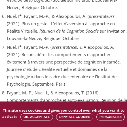
Réunion de la Cognition Sociale
sur invitation. Louvain-la-
Neuve, Belgique. Octobre.
Nuel, I*. Fayant, M.-P., & Alexopoulos, A. (
présentateur
)
(2021). Plus un geste ! L’effet d’aversion à l’approche en
Réalité Virtuelle.
Réunion de la Cognition Sociale
sur invitation.
Louvain-la-Neuve, Belgique. Octobre.
Nuel, I*. Fayant, M.-P. (
présentatrice
), & Alexopoulos, A.
(2021). Reconsidérer les comportements d’approche/
évitement à travers une perspective de cognition incarnée.
Journée d’étude « Réalité virtuelle et domaines de la
psychologie » dans le cadre du centenaire de l’Institut de
Psychologie. Septembre, Paris
Fayant, M.-P., Nuel, I., & Alexopoulos, T. (2016)
Comportements d’approche et auto-évaluation. Réunion de la
Cognition Sociale sur invitation
,
Université Grenoble Alpes,
This site uses cookies and gives you control over what you want to
France, Décembre.
activate
OK, ACCEPT ALL
DENY ALL COOKIES
PERSONALIZE
Fayant, M.-P, Boissicat, N., Nurra, C. & Muller, D. (2015).