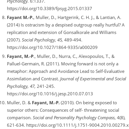
Psychology.
6:1337.
https://doi.org/10.3389/fpsyg.2015.01337
Fayant M.-P
.
, Muller, D., Hartgerink, C. H. J., & Lantian, A.
(2014) Is ostracism by a despised outgroup really hurtful? A
replication and extension of Gonsalkorale and Williams
(2007).
Social Psychology, 45,
489-494.
https://doi.org/10.1027/1864-9335/a000209
Fayant, M.-P
., Muller, D., Nurra, C., Alexopoulos, T., &
Palluel-Germain, R. (2011). Moving forward is not only a
metaphor: Approach and Avoidance Lead to Self-Evaluative
Assimilation and Contrast.
Journal of Experimental and Social
Psychology, 47,
241-245.
https://doi.org/10.1016/j.jesp.2010.07.013
Muller, D. &
Fayant, M.-P.
(2010). On being exposed to
superior others: Consequences of self- threatening social
comparison.
Social and Personality Psychology Compass
, 4(8),
621-634. https://doi.org/10.1111/j.1751-9004.2010.00279.x