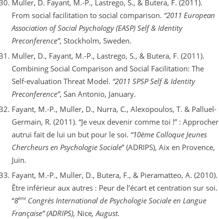
Muller, D. Fayant, M.-P., Lastrego, S., & Butera, F. (2011).
From social facilitation to social comparison.
“2011 European
Association of Social Psychology (EASP)
Self & Identity
Preconference”
, Stockholm, Sweden.
Muller, D., Fayant, M.-P., Lastrego, S., & Butera, F. (2011).
Combining Social Comparison and Social Facilitation: The
Self-evaluation Threat Model.
“2011 SPSP Self & Identity
Preconference”
, San Antonio, January.
Fayant, M.-P., Muller, D., Nurra, C., Alexopoulos, T. & Palluel-
Germain, R. (2011). “Je veux devenir comme toi !” : Approcher
autrui fait de lui un but pour le soi.
“10ème Colloque Jeunes
Chercheurs en Psychologie Sociale
” (ADRIPS), Aix en Provence,
Juin.
Fayant, M.-P., Muller, D., Butera, F., & Pieramatteo, A. (2010).
Être inférieur aux autres : Peur de l’écart et centration sur soi.
ème
“
8
Congrès International de Psychologie Sociale en Langue
Française” (ADRIPS),
Nice
, August.