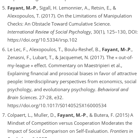
Fayant, M.-P
., Sigall, H. Lemonnier, A., Retsin, E., &
Alexopoulos, T. (2017). On the Limitations of Manipulation
Checks: An Obstacle Toward Cumulative Science.
International Review of Social Psychology
, 30(1), 125–130, DOI:
https://doi.org/10.5334/irsp.102
Le Lec, F., Alexopoulos, T., Boulu-Reshef, B.,
Fayant, M-.P
.,
Zenasni, F., Lubart, T., & Jacquemet, N. (2017). The « out-of-
my-league » effect. Commentary on Maestripieri et al.,
Explaining financial and prosocial biases in favor of attractive
people: Interdisciplinary perspectives from economics, social
psychology, and evolutionary psychology.
Behavioral and
Brain Sciences
. 27-28, e32.
https://doi.org/10.1017/S0140525X16000534
Colpaert, L., Muller, D.,
Fayant, M.-P
., & Butera, F. (2015) A
Mindset of Competition versus Cooperation Moderates the
Impact of Social Comparison on Self-Evaluation.
Frontiers in