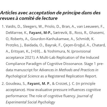
Articles avec acceptation de principe dans des
revues à comité de lecture
Vaidis, D., Sleegers, W., Priolo, D., Bran, A., van Leeuwen, F.,
DeMarree, K.,
Fayant, M-P.,
Sætrevik, B., Ross, R., Ghasemi,
O, Roberts, A., Gourdon-Kanhukamwe, A., Schmidt, K.
Protzko, J., Baidada, O., Bayrak, F., Çeçen-Eroğul, A., Chatard,
A., Eritsyan, K., [+69]… & Yoshimura, N. (provisional
acceptance 2021). A Multi-Lab Replication of the Induced
Compliance Paradigm of Cognitive Dissonance. Stage 1 pre-
data manuscript for
Advances in Methods and Practices in
Psychological Science
as a Registered Replication Report.
Goudeau, S.,
Fayant, M. P
., & Croizet, J. C. (in principle
acceptance). How evaluative pressure influences cognitive
performance: The role of cognitive fluency.
Journal of
Experimental Social Psychology