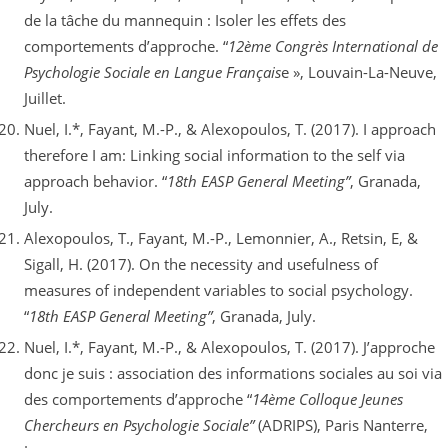
de la tâche du mannequin : Isoler les effets des
comportements d’approche. “
12ème Congrès International de
Psychologie Sociale en Langue Français
e », Louvain-La-Neuve,
Juillet.
Nuel, I.*, Fayant, M.-P., & Alexopoulos, T. (2017). I approach
therefore I am: Linking social information to the self via
approach behavior. “
18th EASP General Meeting”
, Granada,
July.
Alexopoulos, T., Fayant, M.-P., Lemonnier, A., Retsin, E, &
Sigall, H. (2017). On the necessity and usefulness of
measures of independent variables to social psychology.
“
18th EASP General Meeting”
, Granada, July.
Nuel, I.*, Fayant, M.-P., & Alexopoulos, T. (2017). J’approche
donc je suis : association des informations sociales au soi via
des comportements d’approche “
14ème Colloque Jeunes
Chercheurs en Psychologie Sociale”
(ADRIPS), Paris Nanterre,