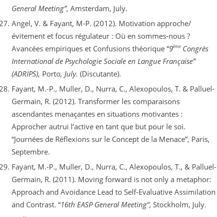
General Meeting”
, Amsterdam, July.
Angel, V. & Fayant, M-P. (2012). Motivation approche/
évitement et focus régulateur : Où en sommes-nous ?
ème
Avancées empiriques et Confusions théorique “
9
Congrès
International de Psychologie Sociale en Langue Française”
(ADRIPS),
Porto
, July.
(Discutante).
Fayant, M.-P., Muller, D., Nurra, C., Alexopoulos, T. & Palluel-
Germain, R. (2012). Transformer les comparaisons
ascendantes menaçantes en situations motivantes :
Approcher autrui l’active en tant que but pour le soi.
“Journées de Réflexions sur le Concept de la Menace”, Paris,
Septembre.
Fayant, M.-P., Muller, D., Nurra, C., Alexopoulos, T., & Palluel-
Germain, R. (2011). Moving forward is not only a metaphor:
Approach and Avoidance Lead to Self-Evaluative Assimilation
and Contrast. “
16th EASP General Meeting”
, Stockholm, July.