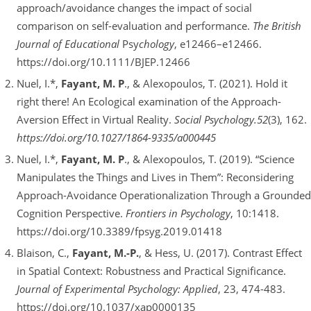
approach/avoidance changes the impact of social
comparison on self-evaluation and performance.
The British
Journal of Educational
Psy
chology
, e12466–e12466.
https://doi.org/10.1111/BJEP.12466
Nuel, I.*,
Fayant, M. P
., & Alexopoulos, T. (2021). Hold it
right there! An Ecological examination of the Approach-
Aversion Effect in Virtual Reality.
Social Psychology.52
(3), 162.
https://doi.org/10.1027/1864-9335/a000445
Nuel, I.*,
Fayant, M. P
., & Alexopoulos, T. (2019). “Science
Manipulates the Things and Lives in Them”: Reconsidering
Approach-Avoidance Operationalization Through a Grounded
Cognition Perspective.
Frontiers in Psychology
, 10:1418.
https://doi.org/10.3389/fpsyg.2019.01418
Blaison, C.,
Fayant, M.-P.
, & Hess, U. (2017). Contrast Effect
in Spatial Context: Robustness and Practical Significance.
Journal of Experimental Psychology: Applied
, 23, 474-483.
https://doi.org/10.1037/xap0000135