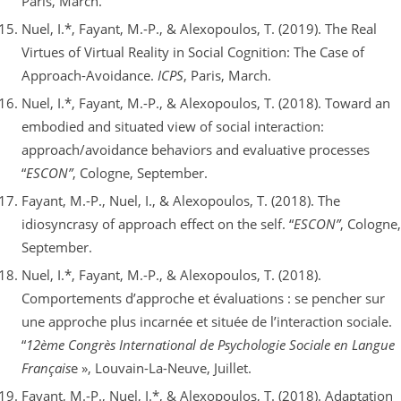
Paris, March.
Nuel, I.*, Fayant, M.-P., & Alexopoulos, T. (2019). The Real
Virtues of Virtual Reality in Social Cognition: The Case of
Approach-Avoidance.
ICPS
, Paris, March.
Nuel, I.*, Fayant, M.-P., & Alexopoulos, T. (2018). Toward an
embodied and situated view of social interaction:
approach/avoidance behaviors and evaluative processes
“
ESCON”
, Cologne, September.
Fayant, M.-P., Nuel, I., & Alexopoulos, T. (2018). The
idiosyncrasy of approach effect on the self. “
ESCON”
, Cologne,
September.
Nuel, I.*, Fayant, M.-P., & Alexopoulos, T. (2018).
Comportements d’approche et évaluations : se pencher sur
une approche plus incarnée et située de l’interaction sociale.
“
12ème Congrès International de Psychologie Sociale en Langue
Français
e », Louvain-La-Neuve, Juillet.
Fayant, M.-P., Nuel, I.*, & Alexopoulos, T. (2018). Adaptation