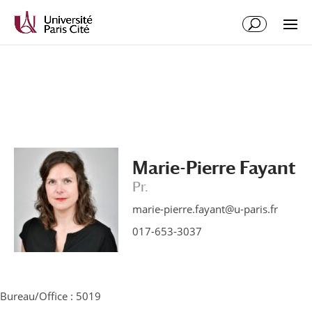
Aller
Aller
au
à
contenu
la
principal
navigation
Marie-Pierre Fayant
Pr.
marie-pierre.fayant@u-paris.fr
017-653-3037
Bureau/Office : 5019