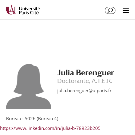
Aller
Aller
au
à
contenu
la
principal
navigation
Julia Berenguer
Doctorante, A.T.E.R.
julia.berenguer@u-paris.fr
Bureau : 5026 (Bureau 4)
https://www.linkedin.com/in/julia-b-78923b205