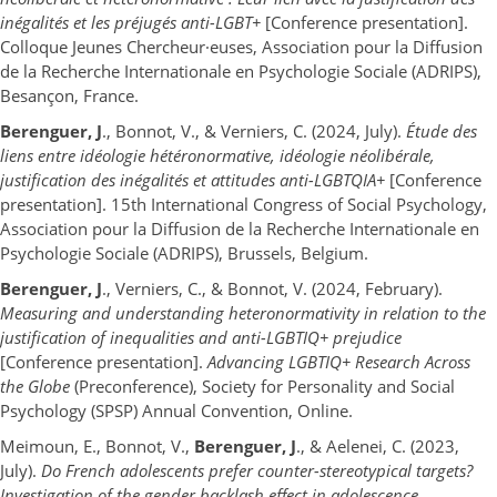
inégalités et les préjugés anti-LGBT+
[Conference presentation].
Colloque Jeunes Chercheur·euses, Association pour la Diffusion
de la Recherche Internationale en Psychologie Sociale (ADRIPS),
Besançon, France.
Berenguer, J
., Bonnot, V., & Verniers, C. (2024, July).
Étude des
liens entre idéologie hétéronormative, idéologie néolibérale,
justification des inégalités et attitudes anti-LGBTQIA+
[Conference
presentation]. 15th International Congress of Social Psychology,
Association pour la Diffusion de la Recherche Internationale en
Psychologie Sociale (ADRIPS), Brussels, Belgium.
Berenguer, J
., Verniers, C., & Bonnot, V. (2024, February).
Measuring and understanding heteronormativity in relation to the
justification of inequalities and anti-LGBTIQ+ prejudice
[Conference presentation].
Advancing LGBTIQ+ Research Across
the Globe
(Preconference), Society for Personality and Social
Psychology (SPSP) Annual Convention, Online.
Meimoun, E., Bonnot, V.,
Berenguer, J
., & Aelenei, C. (2023,
July).
Do French adolescents prefer counter-stereotypical targets?
Investigation of the gender backlash effect in adolescence