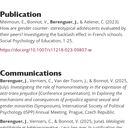
Publication
Meimoun, E., Bonnot, V.,
Berenguer, J.
, & Aelenei, C. (2023).
How are gender counter- stereotypical adolescents evaluated by
their peers? Investigating the backlash effect in French schools.
Social Psychology of Education, 1-25.
https://doi.org/10.1007/s11218-023-09807-w
Communications
Berenguer, J
., Verniers, C., Van der Toorn, J., & Bonnot, V. (2025,
July).
Investigating the role of homonormativity in the expression of
anti-trans prejudice
[Conference presentation]. In
Exploring the
mechanisms and consequences of prejudice against sexual and
gender minorities
(Symposium), International Society of Political
Psychology (ISPP) Annual Meeting, Prague, Czech Republic.
Berenguer, J
., Verniers, C., & Bonnot, V. (2025, June).
Idéologies
néolibérale et hétéronormative : Leur lien avec la justification des