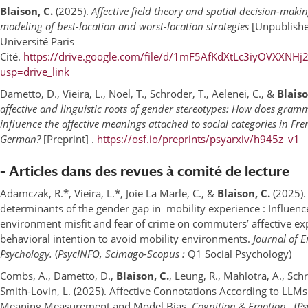
Blaison, C.
(2025).
Affective field theory and spatial decision-mak
modeling of best-location and worst-location strategies
[Unpublished
Université Paris
Cité.
https://drive.google.com/file/d/1mF5AfKdXtLc3iyOVXXN
usp=drive_link
Dametto, D., Vieira, L., Noël, T., Schröder, T., Aelenei, C., &
Blaiso
affective and linguistic roots of gender stereotypes: How does gram
influence the affective meanings attached to social categories in Fr
German?
[Preprint] .
https://osf.io/preprints/psyarxiv/h945z_v1
– Articles dans des revues à comité de lecture
Adamczak, R.*, Vieira, L.*, Joie La Marle, C., &
Blaison, C.
(2025). 
determinants of the gender gap in mobility experience : Influenc
environment misfit and fear of crime on commuters’ affective ex
behavioral intention to avoid mobility environments.
Journal of 
Psychology.
(
PsycINFO, Scimago-Scopus :
Q1 Social Psychology)
Combs, A., Dametto, D.,
Blaison, C.
, Leung, R., Mahlotra, A., Schr
Smith-Lovin, L. (2025). Affective Connotations According to LLMs:
Meaning Measurement and Model Bias.
Cognition & Emotion.
(
Ps