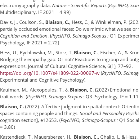
electromyography data.
Nature –
Scientific Reports
(
PsycINFO, Sci
Multidisciplinary, IF 2021 = 4.99)
Davis, J., Coulson, S.,
Blaison, C.
, Hess, C., & Winkielman, P. (202
partially occluded emotional faces: Do we mimic what we see o
Cognition and Emotion
. (
PsycINFO, Scimago-Scopus :
Q1 Experiment
Psychology, IF 2021 = 2.72)
Hess, U., Rychlowska, M., Storz, T.,
Blaison, C.
, Fischer, A., & Kru
Bridging the empathy gap: Or not? Reactions to ingroup and outg
expressions. Journal of Cultural Cognitive Science, 6(1), 77–92.
https://doi.org/10.1007/s41809-022-00097-w
(
PsycINFO, Scimag
Experimental and Cognitive Psychology).
Kaufman, M., Alexopoulos, T., &
Blaison, C.
(2022) Emotional nor
trait words. (
PsycINFO, Scimago-Scopus :
Q3 Psychology, IF = 1.11
Blaison, C.
(2022). Affective judgment in spatial context: Orienti
spaces containing people and things.
Social and Personality Psyc
cognition section], e12653. (
PsycINFO, Scimago-Scopus :
Q1 Social
= 3.80)
Kastendieck, T., Mauersberger, H.,
Blaison, C.,
Ghalib, J., & Hess,