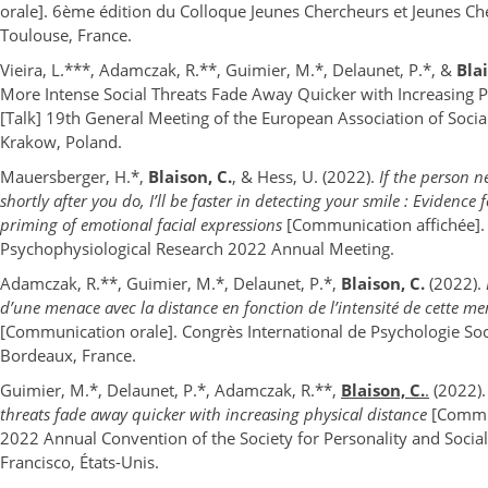
orale]. 6ème édition du Colloque Jeunes Chercheurs et Jeunes Che
Toulouse, France.
Vieira, L.***, Adamczak, R.**, Guimier, M.*, Delaunet, P.*, &
Blai
More Intense Social Threats Fade Away Quicker with Increasing P
[Talk] 19th General Meeting of the European Association of Socia
Krakow, Poland.
Mauersberger, H.*,
Blaison, C.
, & Hess, U. (2022).
If the person n
shortly after you do, I’ll be faster in detecting your smile : Evidence
priming of emotional facial expressions
[Communication affichée]. 
Psychophysiological Research 2022 Annual Meeting.
Adamczak, R.**, Guimier, M.*, Delaunet, P.*,
Blaison, C.
(2022).
d’une menace avec la distance en fonction de l’intensité de cette m
[Communication orale]. Congrès International de Psychologie Soci
Bordeaux, France.
Guimier, M.*, Delaunet, P.*, Adamczak, R.**,
Blaison, C.
.
(2022)
threats fade away quicker with increasing physical distance
[Commun
2022 Annual Convention of the Society for Personality and Socia
Francisco, États-Unis.