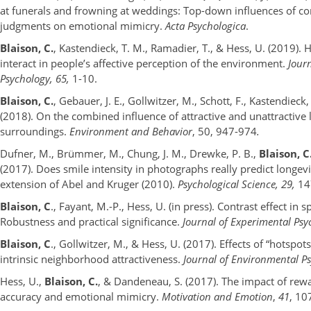
at funerals and frowning at weddings: Top-down influences of con
judgments on emotional mimicry.
Acta Psychologica
.
Blaison, C.
, Kastendieck, T. M., Ramadier, T., & Hess, U. (2019).
interact in people’s affective perception of the environment.
Jour
Psychology, 65,
1-10.
Blaison, C.
, Gebauer, J. E., Gollwitzer, M., Schott, F., Kastendieck,
(2018). On the combined influence of attractive and unattractive 
surroundings.
Environment and Behavior
, 50, 947-974
.
Dufner, M., Brümmer, M., Chung, J. M., Drewke, P. B.,
Blaison, C
(2017). Does smile intensity in photographs really predict longevi
extension of Abel and Kruger (2010).
Psychological Science, 29,
14
Blaison, C
., Fayant, M.-P., Hess, U. (in press). Contrast effect in s
Robustness and practical significance.
Journal of Experimental Psy
Blaison, C
., Gollwitzer, M., & Hess, U. (2017). Effects of “hotspots
intrinsic neighborhood attractiveness.
Journal of Environmental P
Hess, U.,
Blaison, C.
, & Dandeneau, S. (2017). The impact of re
accuracy and emotional mimicry.
Motivation and Emotion
,
41
, 10