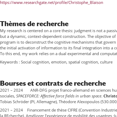
https://www.researchgate.net/profile/Christophe_Blaison
Thèmes de recherche
My research is centered on a core thesis: judgment is not a passiv
but a dynamic, context-dependent construction. The objective of
program is to deconstruct the cognitive mechanisms that govern 
the initial activation of information to its final integration into 
To this end, my work relies on a dual experimental and computa
Keywords : Social cognition, emotion, spatial cognition, culture
Bourses et contrats de recherche
2021 – 2024 ANR-DFG projet franco-allemand en sciences hu
sociales,
SPACEFORCE: Affective force fields in urban space
.
Christ
Tobias Schröder (PI, Allemagne), Théodore Alexopoulos (530.000
2021 – 2024 Financement de thèse CIFRE (Convention Industrie
la REcherche), Améliorer l’expérience de mobilité des usagères :J