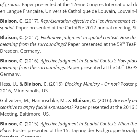
of groups.
Paper presented at the 12ème Congrès International de
en Langue Française, Université Catholique de Louvain, Louvain-
Blaison, C.
(2017).
Représentation affective de l´environnement et 
spatial.
Paper presented at the Cartotête 2017 annual meeting, St
Blaison, C.
(2017).
E
valuative judgment in spatial context: How do p
th
meaning from the surroundings?
Paper presented at the 59
TeaP 
Dresden, Germany.
Blaison, C.
(2016).
Affective Judgment in Spatial Context: How place
th
meaning from the surroundings.
Paper presented at the 50
DGPS 
Germany.
Hess, U., &
Blaison, C.
(2016).
Blocking Mimicry – Or not?
Poster 
2016, Minneapolis, US.
Gollwitzer, M., Hannuschke, M., &
Blaison, C.
(2016).
Are early a
sensitive to angry facial expressions?
Paper presented at the 2016 
Meeting, Baltimore, US.
Blaison, C.
(2015).
Affective Judgment in Spatial Context: When the 
Place.
Poster presented at the 15. Tagung der Fachgruppe Sozialp