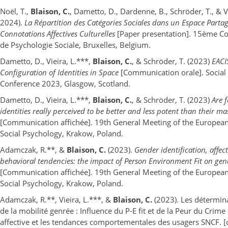
Noël, T.,
Blaison, C.
, Dametto, D., Dardenne, B., Schröder, T., & Vi
2024).
La Répartition des Catégories Sociales dans un Espace Partag
Connotations Affectives Culturelles
[Paper presentation]. 15ème Co
de Psychologie Sociale, Bruxelles, Belgium.
Dametto, D., Vieira, L.***,
Blaison, C.
, & Schröder, T. (2023)
EACI
Configuration of Identities in Space
[Communication orale]. Social
Conference 2023, Glasgow, Scotland.
Dametto, D., Vieira, L.***,
Blaison, C.
, & Schröder, T. (2023)
Are 
identities really perceived to be better and less potent than their m
[Communication affichée]. 19th General Meeting of the European
Social Psychology, Krakow, Poland.
Adamczak, R.**, &
Blaison, C.
(2023).
Gender identification, affect
behavioral tendencies: the impact of Person Environment Fit on gen
[Communication affichée]. 19th General Meeting of the European
Social Psychology, Krakow, Poland.
Adamczak, R.**, Vieira, L.***, &
Blaison, C.
(2023). Les détermina
de la mobilité genrée : Influence du P-E fit et de la Peur du Crime
affective et les tendances comportementales des usagers SNCF.