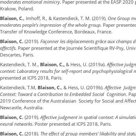
moderates emotional mimicry
. Paper presented at the EASP 2020 
Krakow, Poland.
Blaison, C.
, Imhoff, R., & Kastendieck, T. M. (2019).
One Group me
moderates people’s impression of the whole group.
Paper presente
Transfer of Knowledge Conference, Bordeaux, France.
Blaison, C.
(2019).
Façonner les déplacements grâce aux champs d
affectifs.
Paper presented at the Journée Scientifique RV-Psy, Unive
Descartes, Paris.
Kastendieck, T. M.,
Blaison, C.,
& Hess, U. (2019a).
Affective judg
context: Laboratory results for self-report and psychophysiological
presented at ICPS 2018, Paris.
Kastendieck, T.M,
Blaison, C.
, & Hess, U. (2019b).
Affective Judgm
Context: Toward a Contribution to Embedded Social Cognition
. Pa
2019 Conference of the Australasian Society for Social and Affec
Newcastle, Australia.
Blaison, C.
(2019).
Affective judgment in spatial context: A simulatio
neural networks
. Poster presented at ICPS 2018, Paris.
Blaison, C.
(2018).
The effect of group members’ likability and stat