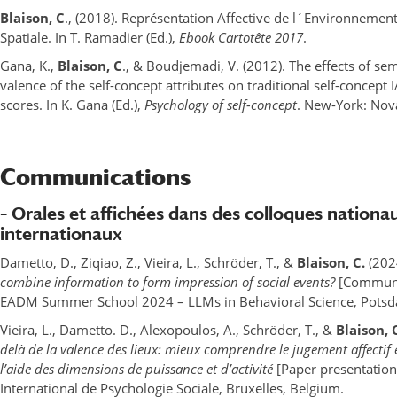
Blaison, C
., (2018). Représentation Affective de l´Environnement
Spatiale. In T. Ramadier (Ed.),
Ebook Cartotête 2017
.
Gana, K.,
Blaison, C
., & Boudjemadi, V. (2012). The effects of s
valence of the self-concept attributes on traditional self-concept
scores. In K. Gana (Ed.),
Psychology of self-concept
. New-York: Nov
Communications
– Orales et affichées dans des colloques nationa
internationaux
Dametto, D., Ziqiao, Z., Vieira, L., Schröder, T., &
Blaison, C.
(202
combine information to form impression of social events?
[Communic
EADM Summer School 2024 – LLMs in Behavioral Science, Potsd
Vieira, L., Dametto. D., Alexopoulos, A., Schröder, T., &
Blaison, 
delà de la valence des lieux: mieux comprendre le jugement affectif 
l’aide des dimensions de puissance et d’activité
[Paper presentatio
International de Psychologie Sociale, Bruxelles, Belgium.