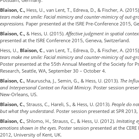
Potsdam, Germany.
Blaison, C.,
Hess, U., van Lent, T., Edreva, D., & Fischer, A. (2015
tears make me smile: Facial mimicry and counter-mimicry of out-g
expressions.
Paper presented at the ISRE Pre-Conference 2015, Ge
Blaison, C.,
& Hess, U. (2015).
Affective judgment in spatial contex
presented at the ISRE Conference 2015, Geneva, Switzerland.
Hess, U.,
Blaison, C
., van Lent, T., Edreva, D., & Fischer, A. (2015
tears make me smile: Facial mimicry and counter-mimicry of out-gr
Poster presented at the 55th Annual Meeting of the Society for P
Research, Seattle, WA, September 30 – October 4.
Blaison, C.
, Mauruscha, J., Semin, G., & Hess, U. (2013).
The Influ
and Interpersonal Context on Facial Mimicry.
Poster session prese
New-Orleans, US.
Blaison, C.
, Strauss, C., Hareli, S., & Hess, U. (2013).
People do no
but what they understand.
Poster session presented at SPR 2013, F
Blaison, C.
, Shlomo, H., Strauss, C., & Hess, U. (2012).
Imitating e
emotions shown in the eyes
. Poster session presented at the CER
2012, University of Kent, UK.