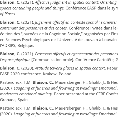
Blaison, C.
(2021).
Affective judgment in spatial context: Orienting
spaces containing people and things.
Conférence EASP dans le s
of Places.
Blaison, C.
(2021).
Jugement affectif en contexte spatial : s’oriente
contenant des personnes et des choses
. Conférence invitée dans le
édition des “Journées de la Cognition Sociale,” organisées par l’In
en Sciences Psychologiques de l’Université de Louvain à Louvain
l’ADRIPS, Belgique.
Blaison, C.
(2021).
Processus affectifs et agencement des personnes
l’espace physique
[Communication orale]
.
Conférence Cartotête, Ge
Blaison, C.
(2020).
Attitude toward places in spatial context
. Paper
EASP 2020 conference, Krakow, Poland.
Kastendieck, T.M,
Blaison, C.
, Mauersberger, H., Ghalib, J., & Hes
(2020).
Laughing at funerals and frowning at weddings: Emotional 
moderates emotional mimicry
. Paper presented at the CERE Conf
Granada, Spain.
Kastendieck, T.M,
Blaison, C.
, Mauersberger, H., Ghalib, J., & Hes
(2020).
Laughing at funerals and frowning at weddings: Emotional 