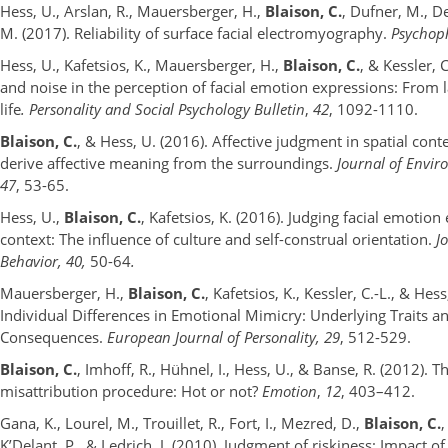
Hess, U., Arslan, R., Mauersberger, H.,
Blaison, C.
, Dufner, M., De
M. (2017). Reliability of surface facial electromyography.
Psychop
Hess, U., Kafetsios, K., Mauersberger, H.,
Blaison, C.
, & Kessler, C
and noise in the perception of facial emotion expressions: From l
life
.
Personality and Social Psychology Bulletin
,
42
, 1092-1110.
Blaison, C.
, & Hess, U. (2016). Affective judgment in spatial con
derive affective meaning from the surroundings.
Journal of Envir
47
, 53-65.
Hess, U.,
Blaison, C.
, Kafetsios, K. (2016). Judging facial emotion
context: The influence of culture and self-construal orientation.
J
Behavior, 40,
50-64
.
Mauersberger, H.,
Blaison, C.
, Kafetsios, K., Kessler, C.-L., & Hess
Individual Differences in Emotional Mimicry: Underlying Traits an
Consequences.
European Journal of Personality,
29
, 512-529.
Blaison, C.
, Imhoff, R., Hühnel, I., Hess, U., & Banse, R. (2012). Th
misattribution procedure: Hot or not?
Emotion
,
12
, 403–412.
Gana, K., Lourel, M., Trouillet, R., Fort, I., Mezred, D.,
Blaison, C.
,
K’Delant, P., & Ledrich, J. (2010). Judgment of riskiness: Impact of