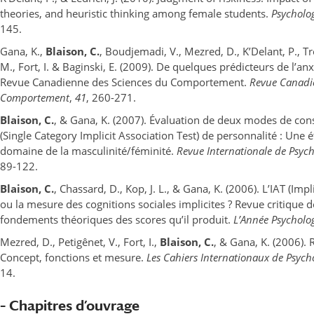
theories, and heuristic thinking among female students.
Psycholo
145.
Gana, K.,
Blaison, C.
, Boudjemadi, V., Mezred, D., K’Delant, P., Tro
M., Fort, I. & Baginski, E. (2009). De quelques prédicteurs de l’anxi
Revue Canadienne des Sciences du Comportement.
Revue Canadi
Comportement
,
41
, 260-271.
Blaison, C.
, & Gana, K. (2007). Évaluation de deux modes de con
(Single Category Implicit Association Test) de personnalité : Une 
domaine de la masculinité/féminité.
Revue Internationale de Psych
89-122.
Blaison, C.
, Chassard, D., Kop, J. L., & Gana, K. (2006). L’IAT (Impl
ou la mesure des cognitions sociales implicites ? Revue critique de
fondements théoriques des scores qu’il produit.
L’Année Psycholo
Mezred, D., Petigênet, V., Fort, I.,
Blaison, C.
, & Gana, K. (2006).
Concept, fonctions et mesure.
Les Cahiers Internationaux de Psycho
14.
– Chapitres d’ouvrage