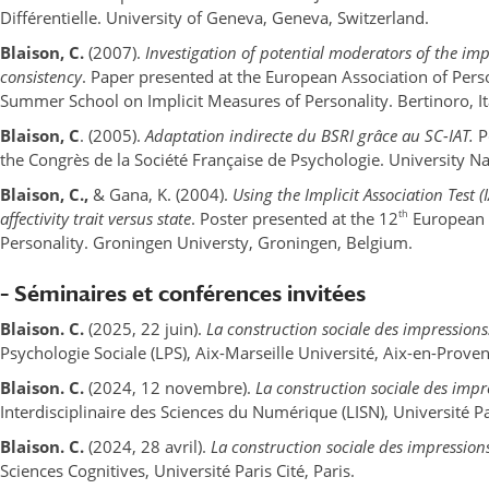
Différentielle. University of Geneva, Geneva, Switzerland.
Blaison, C.
(2007).
Investigation of potential moderators of the impl
consistency
. Paper presented at the European Association of Pers
Summer School on Implicit Measures of Personality. Bertinoro, Ita
Blaison, C
. (2005).
Adaptation indirecte du BSRI grâce au SC-IAT.
P
the Congrès de la Société Française de Psychologie. University Na
Blaison, C.,
& Gana, K. (2004).
Using the Implicit Association Test (
th
affectivity trait versus state
. Poster presented at the 12
European 
Personality. Groningen Universty, Groningen, Belgium.
– Séminaires et conférences invitées
Blaison. C.
(2025, 22 juin).
La construction sociale des impressions
Psychologie Sociale (LPS), Aix-Marseille Université, Aix-en-Proven
Blaison. C.
(2024, 12 novembre).
La construction sociale des impr
Interdisciplinaire des Sciences du Numérique (LISN), Université Pa
Blaison. C.
(2024, 28 avril).
La construction sociale des impression
Sciences Cognitives, Université Paris Cité, Paris.