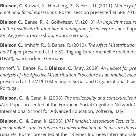
Blaison, C.
Krewel, A., Herzberg, P., & Hess, U. (2011).
Mimicry of
Emotional facial expressions.
Poster session presented at SPR 2013
Blaison C.
, Banse, R., & Gollwitzer, M. (2010).
An implicit measur
on the hostile attribution bias in ambiguous facial expressions.
Pape
XV. Aggression workshop, Bonn, Germany.
Blaison C.
, Imhoff, R., & Banse, R. (2010).
The Affect Misattributio
not?
Paper presented at the 52. Tagung Experimentell Arbeitend
(TEAP), Saarbrücken, Germany.
Imhoff, R., Banse, R., &
Blaison, C.
(May, 2009).
An inkblot for pr
analysis of the Affective Misattribution Procedure as an implicit mea
presented at the V PhD Meeting in Social and Organizational Psyc
Portugal.
Blaison, C.,
& Gana, K. (2008).
The malleability and contextualizat
IATs.
Paper presented at the European Social Cognition Network 
International School for Advanced Education, Volterra, Italy.
Blaison, C
., & Gana, K. (2008).
L’IAT (Implicit Association Test) et l
personnalité : une tentative de contextualisation de la mesure dans
l’anxiété
. Poster presented at the 18 èmes Journées International