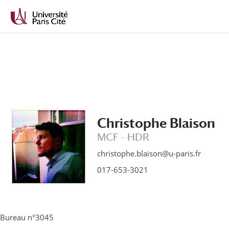
Aller
Aller
au
à
contenu
la
principal
navigation
Christophe Blaison
MCF - HDR
christophe.blaison@u-paris.fr
017-653-3021
Bureau n°3045