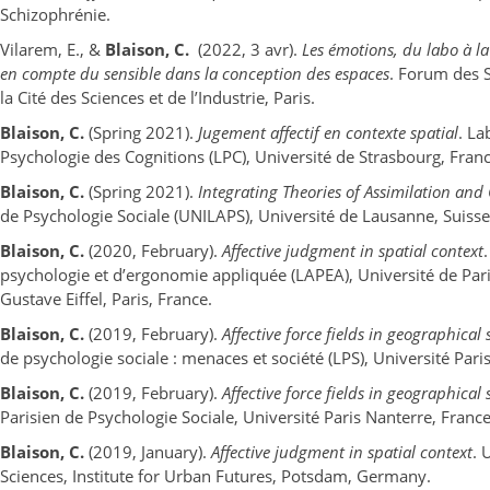
Schizophrénie.
Vilarem, E., &
Blaison, C.
(2022, 3 avr).
Les émotions, du labo à la 
en compte du sensible dans la conception des espaces
. Forum des S
la Cité des Sciences et de l’Industrie, Paris.
Blaison, C.
(Spring 2021).
Jugement affectif en contexte spatial
. La
Psychologie des Cognitions (LPC), Université de Strasbourg, Franc
Blaison, C.
(Spring 2021).
Integrating Theories of Assimilation and
de Psychologie Sociale (UNILAPS), Université de Lausanne, Suisse
Blaison, C.
(2020, February).
Affective judgment in spatial context
psychologie et d’ergonomie appliquée (LAPEA), Université de Pari
Gustave Eiffel, Paris, France.
Blaison, C.
(2019, February).
Affective force fields in geographical
de psychologie sociale : menaces et société (LPS), Université Pari
Blaison, C.
(2019, February).
Affective force fields in geographical
Parisien de Psychologie Sociale, Université Paris Nanterre, France
Blaison, C.
(2019, January).
Affective judgment in spatial context
. 
Sciences, Institute for Urban Futures, Potsdam, Germany.