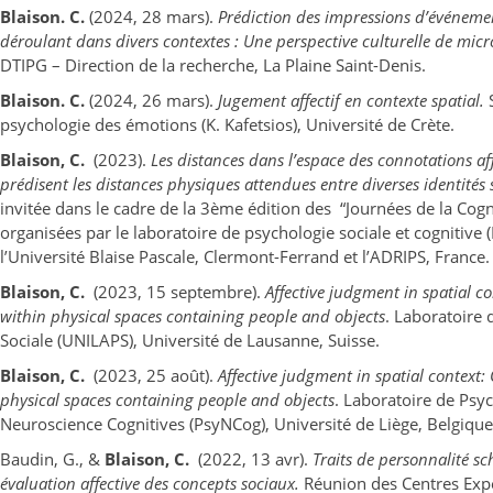
Blaison. C.
(2024, 28 mars).
Prédiction des impressions d’événeme
déroulant dans divers contextes : Une perspective culturelle de micr
DTIPG – Direction de la recherche, La Plaine Saint-Denis.
Blaison. C.
(2024, 26 mars).
Jugement affectif en contexte spatial.
psychologie des émotions (K. Kafetsios), Université de Crète.
Blaison, C.
(2023).
Les distances dans l’espace des connotations af
prédisent les distances physiques attendues entre diverses identités 
invitée dans le cadre de la 3ème édition des “Journées de la Cogni
organisées par le laboratoire de psychologie sociale et cognitive
l’Université Blaise Pascale, Clermont-Ferrand et l’ADRIPS, France.
Blaison, C.
(2023, 15 septembre).
Affective judgment in spatial co
within physical spaces containing people and objects
. Laboratoire 
Sociale (UNILAPS), Université de Lausanne, Suisse.
Blaison, C.
(2023, 25 août).
Affective judgment in spatial context:
physical spaces containing people and objects
. Laboratoire de Psyc
Neuroscience Cognitives (PsyNCog), Université de Liège, Belgique
Baudin, G., &
Blaison, C.
(2022, 13 avr).
Traits de personnalité sc
évaluation affective des concepts sociaux.
Réunion des Centres Exp