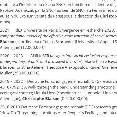
mobilité à l’intérieur du réseau SNCF en fonction de l’identité de
Raphaël Adamczak par la SNCF au sein de SNCF au Féminin et du 
au sein du LPS (Université de Paris) sous la direction de
Christop
mois).
2021 IdEX Université de Paris: Émergence en recherche 2020.
computational model of the affective representation of social scenes
Blaison
(coordinateur), Tobias Schroeder (University of Applied 
Allemagne) (17.000,00 €)
2020 – 2023 ANR inSER (
Insights into social exclusion response
underpinnings of anti- and pro-social behavior
). Marie-Pierre Fayan
Blaison
, Cristina Aelenei, Theodore Alexopoulos, Rainer Greife
Muller (258.000,00 €)
2019 – 2022 Deutsche Forschungsgemeinschaft (DFG) research
431077921); A walk through the park: Understanding emotional 
ecological context; Ursula Hess (coordinatrice, Humboldt-Universi
Allemagne),
Christophe Blaison
(€ 120.000,00).
2016-2019 Deutsche Forschungsgemeinschaft (DFG) research gra
“How Do Threatening Locations Alter People´s Feelings and Inter