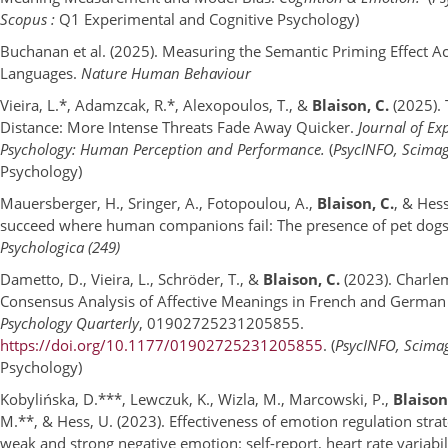
Scopus :
Q1 Experimental and Cognitive Psychology)
Buchanan et al. (2025). Measuring the Semantic Priming Effect 
Languages.
Nature Human Behaviour
Vieira, L.*, Adamzcak, R.*, Alexopoulos, T., &
Blaison, C.
(2025). 
Distance: More Intense Threats Fade Away Quicker.
Journal of Ex
Psychology: Human Perception and Performance.
(
PsycINFO, Scimag
Psychology)
Mauersberger, H., Sringer, A., Fotopoulou, A.,
Blaison, C.
, & Hess
succeed where human companions fail: The presence of pet dogs
Psychologica (249)
Dametto, D., Vieira, L., Schröder, T., &
Blaison, C.
(2023). Charle
Consensus Analysis of Affective Meanings in French and German
Psychology Quarterly
, 01902725231205855.
https://doi.org/10.1177/01902725231205855
. (
PsycINFO, Scima
Psychology)
Kobylińska, D.***, Lewczuk, K., Wizla, M., Marcowski, P.,
Blaison
M.**, & Hess, U. (2023). Effectiveness of emotion regulation strat
weak and strong negative emotion: self-report, heart rate variabil