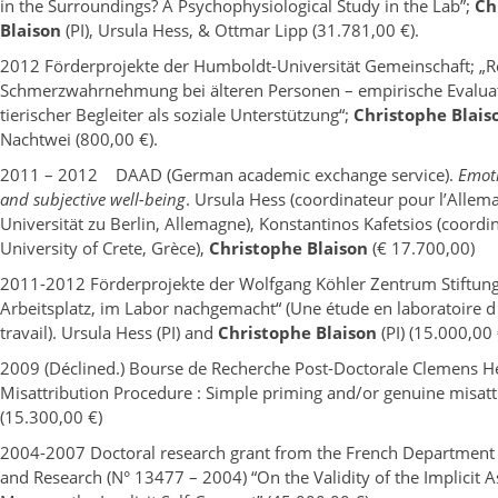
in the Surroundings? A Psychophysiological Study in the Lab”;
Ch
Blaison
(PI), Ursula Hess, & Ottmar Lipp (31.781,00 €).
2012 Förderprojekte der Humboldt-Universität Gemeinschaft; „R
Schmerzwahrnehmung bei älteren Personen – empirische Evaluat
tierischer Begleiter als soziale Unterstützung“;
Christophe Blais
Nachtwei (800,00 €).
2011 – 2012 DAAD (German academic exchange service).
Emot
and subjective well-being
.
Ursula Hess (coordinateur pour l’Alle
Universität zu Berlin, Allemagne), Konstantinos Kafetsios (coordi
University of Crete, Grèce),
Christophe Blaison
(€ 17.700,00)
2011-2012 Förderprojekte der Wolfgang Köhler Zentrum Stiftung
Arbeitsplatz, im Labor nachgemacht“ (Une étude en laboratoire d
travail). Ursula Hess (PI) and
Christophe Blaison
(PI) (15.000,00 
2009 (Déclined.) Bourse de Recherche Post-Doctorale Clemens Hel
Misattribution Procedure : Simple priming and/or genuine misattr
(15.300,00 €)
2004-2007 Doctoral research grant from the French Department 
and Research (N° 13477 – 2004) “On the Validity of the Implicit A